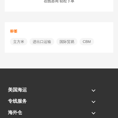
在线咨询 轻松下单
标签
立方米
进出口运输
国际贸易
CBM
美国海运
海运拼柜
海运整柜
美国海卡
加拿大海运
专线服务
FBA专线直送
超大件专线
AWD专线
电池专线
海外仓