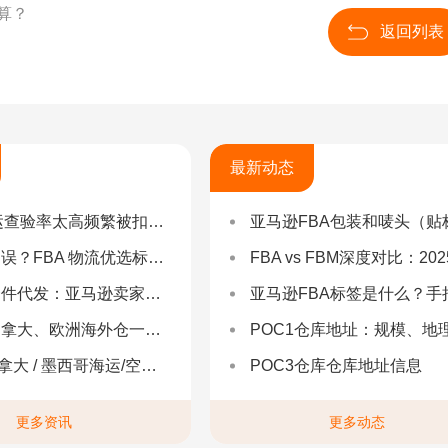
算？
返回列表
最新动态
率太高频繁被扣货，如何选择低查验物流货代？
亚马逊FBA包装和唛头（贴标签）要求（2025最新详
 物流优选标准：自营仓 + 自有车队是核心硬指标
FBA vs FBM深度对比：2025年卖家该如何选择？（附决策流程
：亚马逊卖家合规履约与长效增长解决方案
亚马逊FBA标签是什么？手把手教你设置与避坑（附超全指
拿大、欧洲海外仓一件代发
POC1仓库地址：规模、地理与优势分
 墨西哥海运/空运 | 多国海运一站式解决方案
POC3仓库仓库地址信息
更多资讯
更多动态