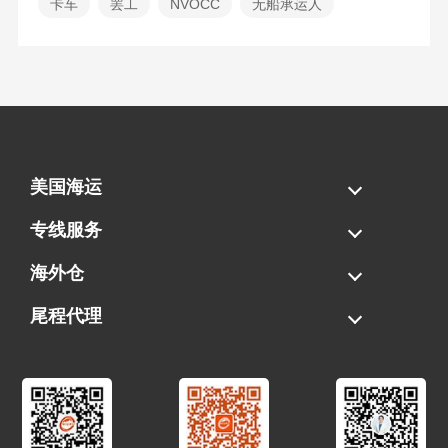
卡车
罢工
NVOCC
无船承运人
美国海运
海运拼柜
海运整柜
美国海卡
加拿大海运
专线服务
FBA专线直送
超大件专线
AWD专线
电池专线
海外仓
一件代发
FBA中转
贴标换标
拆柜/存储
尾程代理
美国清关
港口提柜
卡车派送
美国DDP/DDU