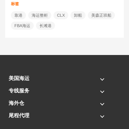
标签
靠港
海运整柜
CLX
卸船
美森正班船
​FBA海运
长滩港
美国海运
海运拼柜
海运整柜
美国海卡
加拿大海运
专线服务
FBA专线直送
超大件专线
AWD专线
电池专线
海外仓
一件代发
FBA中转
贴标换标
拆柜/存储
尾程代理
美国清关
港口提柜
卡车派送
美国DDP/DDU