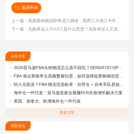
返回列表
上一篇：美国尾程物流即将进入拥堵，美西三大港口卡车司机罢工
下一篇：无船承运人NVOCC是什么意思？实际承运人又是什么？
相关文章
2026亚马逊FBA头程物流怎么选不踩坑？SEND/FIST/SPN官方认证物流商，只有这家敢承诺“准达率第一”
FBA 海运查验率太高频繁被扣货，如何选择低查验物流货代？
怕入仓延误？FBA 物流优选标准：自营仓 + 自有车队是核心硬指标
海外仓一件代发：亚马逊卖家合规履约与长效增长解决方案
美国、加拿大、欧洲海外仓一件代发
更多文章
最新资讯