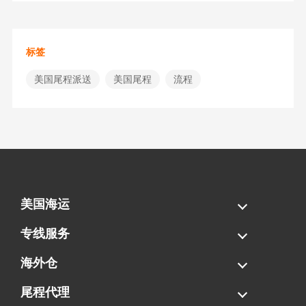
标签
美国尾程派送
美国尾程
流程
美国海运
海运拼柜
海运整柜
美国海卡
加拿大海运
专线服务
FBA专线直送
超大件专线
AWD专线
电池专线
海外仓
一件代发
FBA中转
贴标换标
拆柜/存储
尾程代理