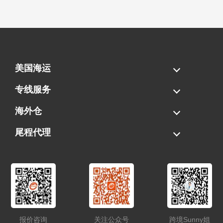
美国海运
海运拼柜
海运整柜
美国海卡
加拿大海运
专线服务
FBA专线直送
超大件专线
AWD专线
电池专线
海外仓
一件代发
FBA中转
贴标换标
拆柜/存储
尾程代理
美国清关
港口提柜
卡车派送
美国DDP/DDU
报价咨询
关注公众号
跨境Sunny姐