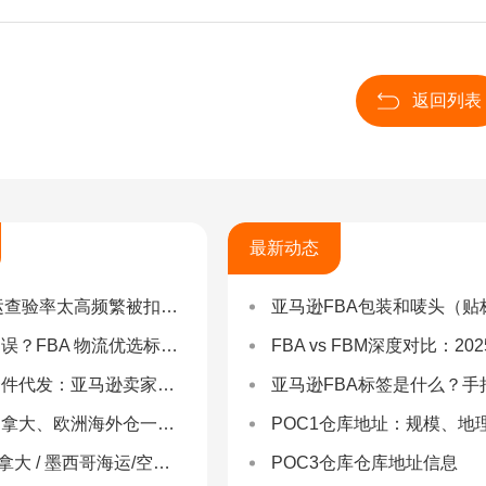
返回列表
最新动态
率太高频繁被扣货，如何选择低查验物流货代？
亚马逊FBA包装和唛头（贴标签）要求（2025最新详
 物流优选标准：自营仓 + 自有车队是核心硬指标
FBA vs FBM深度对比：2025年卖家该如何选择？（附决策流程
：亚马逊卖家合规履约与长效增长解决方案
亚马逊FBA标签是什么？手把手教你设置与避坑（附超全指
拿大、欧洲海外仓一件代发
POC1仓库地址：规模、地理与优势分
 墨西哥海运/空运 | 多国海运一站式解决方案
POC3仓库仓库地址信息