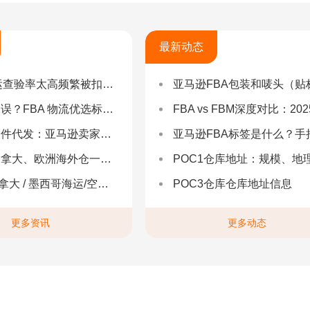
最新动态
率太高频繁被扣货，如何选择低查验物流货代？
亚马逊FBA包装和唛头（贴标签）要求（2025最新详
 物流优选标准：自营仓 + 自有车队是核心硬指标
FBA vs FBM深度对比：2025年卖家该如何选择？（附决策流程
：亚马逊卖家合规履约与长效增长解决方案
亚马逊FBA标签是什么？手把手教你设置与避坑（附超全指
拿大、欧洲海外仓一件代发
POC1仓库地址：规模、地理与优势分
 墨西哥海运/空运 | 多国海运一站式解决方案
POC3仓库仓库地址信息
更多资讯
更多动态