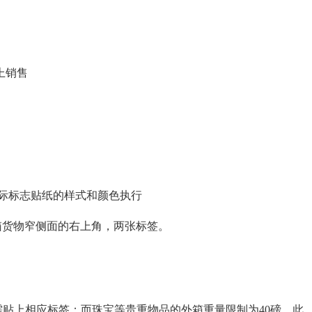
上销售
求，国际标志贴纸的样式和颜色执行
每箱货物窄侧面的右上角，两张标签。
超过需贴上相应标签；而珠宝等贵重物品的外箱重量限制为40磅。此