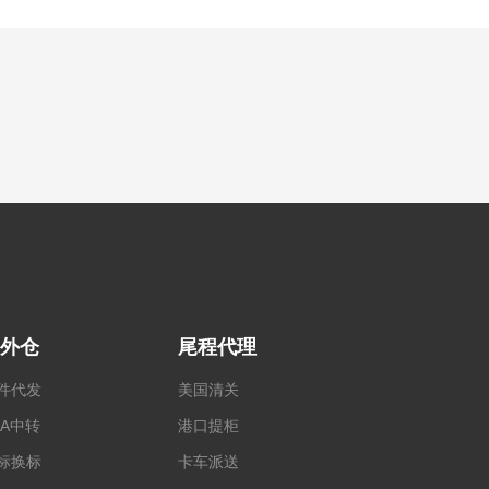
外仓
尾程代理
件代发
美国清关
BA中转
港口提柜
标换标
卡车派送