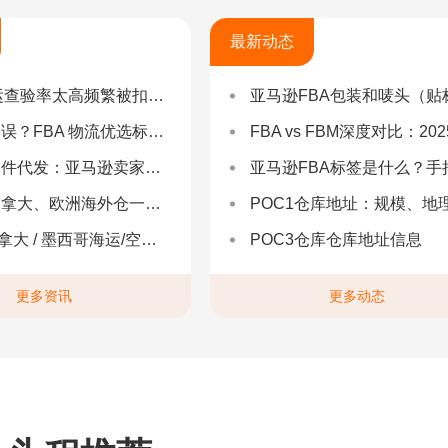
最新动态
率太高频繁被扣货，如何选择低查验物流货代？
亚马逊FBA包装和唛头（贴标签）要求（2025最新详
 物流优选标准：自营仓 + 自有车队是核心硬指标
FBA vs FBM深度对比：2025年卖家该如何选择？（附决策流程
：亚马逊卖家合规履约与长效增长解决方案
亚马逊FBA标签是什么？手把手教你设置与避坑（附超全指
拿大、欧洲海外仓一件代发
POC1仓库地址：规模、地理与优势分
 墨西哥海运/空运 | 多国海运一站式解决方案
POC3仓库仓库地址信息
更多资讯
更多动态