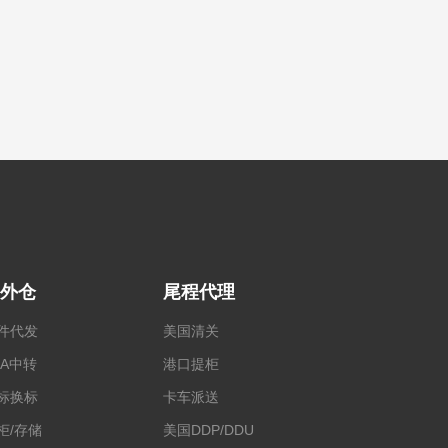
外仓
尾程代理
件代发
美国清关
BA中转
港口提柜
标换标
卡车派送
柜/存储
美国DDP/DDU