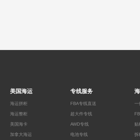
美国海运
专线服务
海
海运拼柜
FBA专线直送
一
海运整柜
超大件专线
F
美国海卡
AWD专线
贴
加拿大海运
电池专线
拆