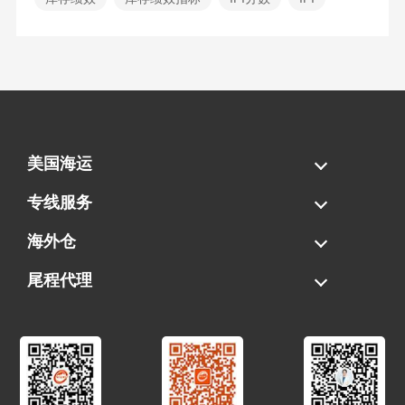
美国海运
海运拼柜
海运整柜
美国海卡
加拿大海运
专线服务
FBA专线直送
超大件专线
AWD专线
电池专线
海外仓
一件代发
FBA中转
贴标换标
拆柜/存储
尾程代理
美国清关
港口提柜
卡车派送
美国DDP/DDU