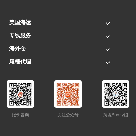
美国海运
海运拼柜
海运整柜
美国海卡
加拿大海运
专线服务
FBA专线直送
超大件专线
AWD专线
电池专线
海外仓
一件代发
FBA中转
贴标换标
拆柜/存储
尾程代理
美国清关
港口提柜
卡车派送
美国DDP/DDU
报价咨询
关注公众号
跨境Sunny姐