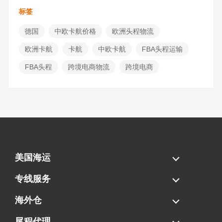
标签
德国
中欧卡航价格
欧洲头程物流
欧洲卡航
卡航
中欧卡航
FBA头程运输
FBA头程
跨境电商物流
跨境电商
美国海运
海运拼柜
海运整柜
美国海卡
加拿大海运
专线服务
FBA专线直送
超大件专线
AWD专线
电池专线
海外仓
一件代发
FBA中转
贴标换标
拆柜/存储
尾程代理