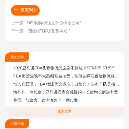
返回列表
上一篇：DPD国际快递是什么快递公司?
下一篇：德国港口有哪些基本港？
相关文章
2026亚马逊FBA头程物流怎么选不踩坑？SEND/FIST/SPN官方认证物流商，只有这家敢承诺“准达率第一”
FBA 海运查验率太高频繁被扣货，如何选择低查验物流货代？
怕入仓延误？FBA 物流优选标准：自营仓 + 自有车队是核心硬指标
海外仓一件代发：亚马逊卖家合规履约与长效增长解决方案
美国、加拿大、欧洲海外仓一件代发
更多文章
最新资讯