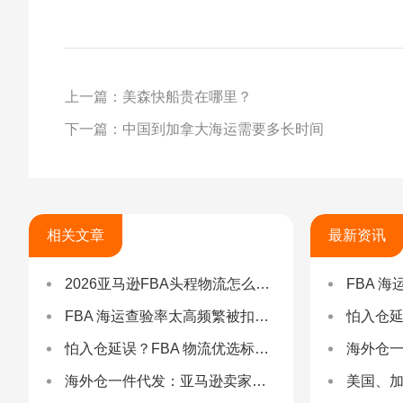
上一篇：美森快船贵在哪里？
下一篇：中国到加拿大海运需要多长时间
相关文章
最新资讯
2026亚马逊FBA头程物流怎么选不踩坑？SEND/FIST/SPN官方认证物流商，只有这家敢承诺“准达率第一”
FBA 海运查验
FBA 海运查验率太高频繁被扣货，如何选择低查验物流货代？
怕入仓延误？FBA
怕入仓延误？FBA 物流优选标准：自营仓 + 自有车队是核心硬指标
海外仓一件代发
海外仓一件代发：亚马逊卖家合规履约与长效增长解决方案
美国、加