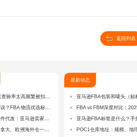
返回列表
最新动态
率太高频繁被扣货，如何选择低查验物流货代？
亚马逊FBA包装和唛头（贴标签）要求（2025最新详
 物流优选标准：自营仓 + 自有车队是核心硬指标
FBA vs FBM深度对比：2025年卖家该如何选择？（附决策流程
：亚马逊卖家合规履约与长效增长解决方案
亚马逊FBA标签是什么？手把手教你设置与避坑（附超全指
拿大、欧洲海外仓一件代发
POC1仓库地址：规模、地理与优势分