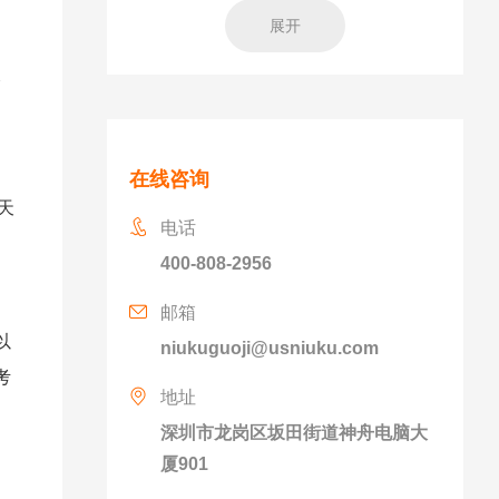
展开
破
在线咨询
天
电话
400-808-2956
邮箱
以
niukuguoji@usniuku.com
考
地址
深圳市龙岗区坂田街道神舟电脑大
厦901