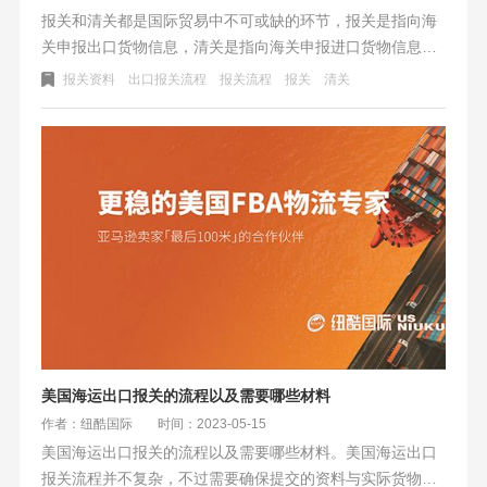
报关和清关都是国际贸易中不可或缺的环节，报关是指向海
关申报出口货物信息，清关是指向海关申报进口货物信息。
准备的资料和流程步骤不同，在报关流程中需要准备出口货
报关资料
出口报关流程
报关流程
报关
清关
物详细信息、装箱单、商业发票等资料，清关则需要准备进
口货物详细信息、商业发票、销售合同等资料。准确完整的
报关和清关可以确保货物的合法性，促进进出口贸易的顺利
进行。
美国海运出口报关的流程以及需要哪些材料
作者：纽酷国际
时间：2023-05-15
美国海运出口报关的流程以及需要哪些材料。美国海运出口
报关流程并不复杂，不过需要确保提交的资料与实际货物准