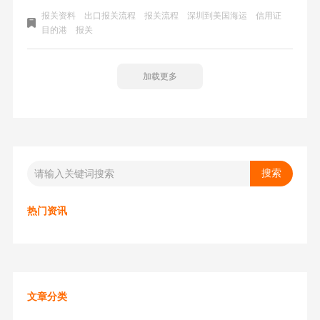
确、一致。否则会造成不必要的查验。海运出口报关的流程
报关资料
出口报关流程
报关流程
深圳到美国海运
信用证
一般包括以下步骤：一、出口报关所需要资料；二、出口报
目的港
报关
关流程（整柜为例）；
加载更多
热门资讯
文章分类