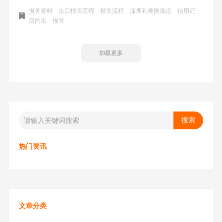
确、一致。否则会造成不必要的查验。海运出口报关的流程
报关资料
出口报关流程
报关流程
深圳到美国海运
信用证
一般包括以下步骤：一、出口报关所需要资料；二、出口报
目的港
报关
关流程（整柜为例）；
加载更多
热门资讯
文章分类