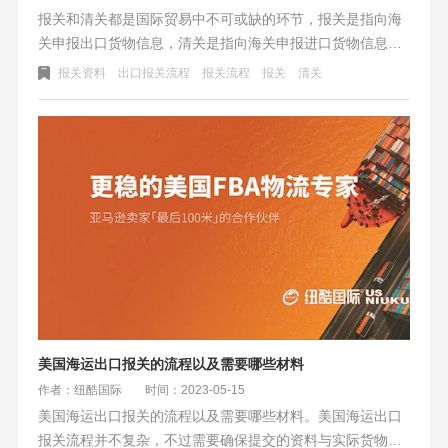
报关和清关都是国际贸易中不可或缺的环节，报关是指向海
关申报出口货物信息，清关是指向海关申报进口货物信息。
准备的资料和流程步骤不同，在报关流程中需要准备出口货
报关资料
出口报关流程
报关流程
报关
清关
物详细信息、装箱单、商业发票等资料，清关则需要准备进
口货物详细信息、商业发票、销售合同等资料。准确完整的
报关和清关可以确保货物的合法性，促进进出口贸易的顺利
进行。
美国海运出口报关的流程以及需要哪些材料
作者：纽酷国际
时间：2023-05-15
美国海运出口报关的流程以及需要哪些材料。美国海运出口
报关流程并不复杂，不过需要确保提交的资料与实际货物准