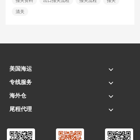
报关资料
出口报关流程
报关流程
报关
清关
美国海运
海运拼柜
海运整柜
美国海卡
加拿大海运
专线服务
FBA专线直送
超大件专线
AWD专线
电池专线
海外仓
一件代发
FBA中转
贴标换标
拆柜/存储
尾程代理
美国清关
港口提柜
卡车派送
美国DDP/DDU