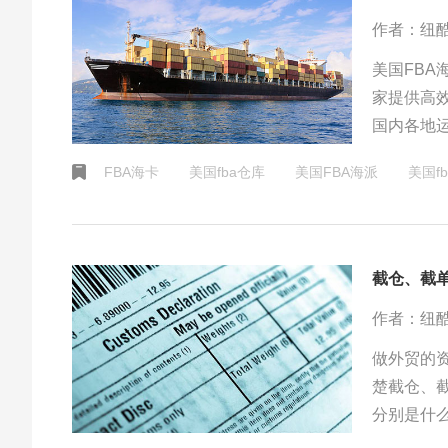
作者：纽
美国FBA
家提供高
国内各地
务，包括
FBA海卡
美国fba仓库
美国FBA海派
美国f
作者：纽
做外贸的
楚截仓、
分别是什
下分别。