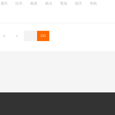
通关
结关
截港
截仓
熏蒸
报关
商检
2
»