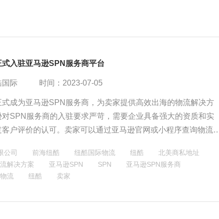
、装柜、报关、清关等多个环节，需要卖家提前做好准备并选择
供应商来完成整个流程。在这个过程中，卖家还需要注意货物的
等细节，以确保货物能顺利入仓上架。因此，了解海运FBA美国
意事项对于想要开展跨境电商业务的卖家来说非常重要。
正式入驻亚马逊SPN服务商平台
酷国际
时间：2023-07-05
正式成为亚马逊SPN服务商，为卖家提供高效出海的物流解决方
逊对SPN服务商的入驻要求严苛，需要企业具备强大的资质和实
过客户评价的认可。卖家可以通过亚马逊官网或小程序查询物流
N服务商。纽酷国际拥有8年经验和良好的行业声誉，为超过2000
限公司
前海纽酷
纽酷国际物流
纽酷
北美商私地址
家提供物流、仓储和清关等全链条服务。纽酷国际将与亚马逊官
流解决方案
亚马逊SPN
SPN
亚马逊SPN服务商
卖家提供增值服务，并扩大尾程派送范围覆盖全北美商私地址。
物流
纽酷
卖家