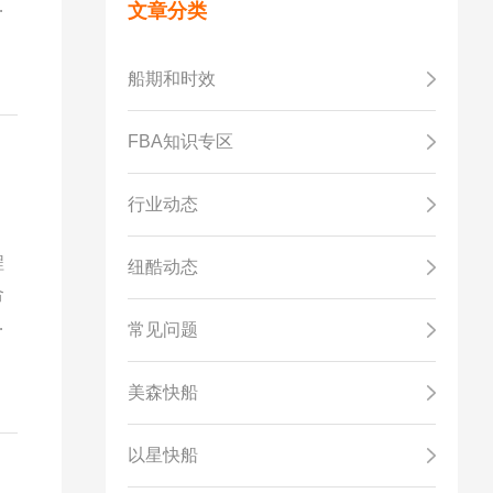
义
文章分类
船期和时效
FBA知识专区
行业动态
程
纽酷动态
合
港
常见问题
美森快船
以星快船