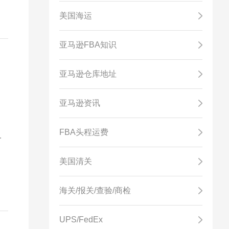
合
美国海运
包
的
亚马逊FBA知识
亚马逊仓库地址
亚马逊资讯
FBA头程运费
商
0
美国清关
方
海关/报关/查验/商检
UPS/FedEx