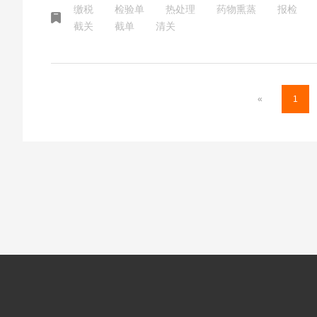
缴税
检验单
热处理
药物熏蒸
报检
截关
截单
清关
«
1