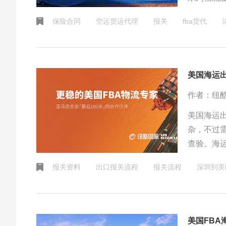
物流服务
保险合同
空运货运代理
报关
fba货代
美国海运
作者：纽
美国海运
杂，不过
查验。海
二、出口
报关资料
出口报关流程
报关流程
深圳到美
美国FBA