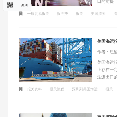
口的前提
和区别。
一般贸易报关
报关费
报关
美国清关
清
美国海运
作者：纽
美国海运
上存在一
法进出口
口后，进
报关资料
报关流程
深圳到美国海运
报关
报关与报