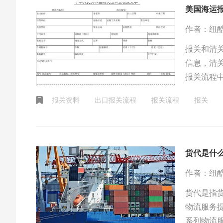
美国海运
作者：纽
报关和清
信息，清
报关流程
需要准备
报关资料
出口报关流程
报关流程
报关
和清关可
货代是什
作者：纽
货代是指
物流服务
系列物流