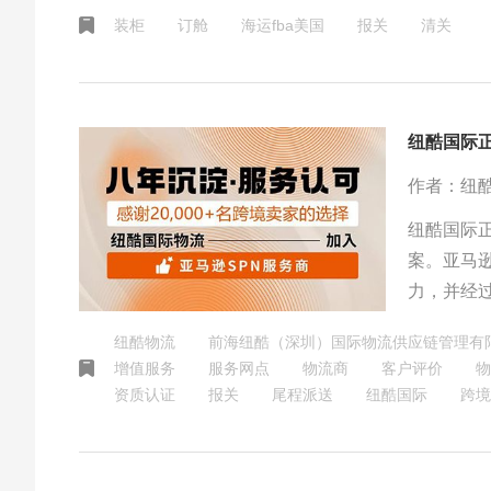
及到订舱
装柜
订舱
海运fba美国
报关
清关
适的物流
装和标签
流程和注
纽酷国际
作者：纽
纽酷国际
案。亚马
力，并经
是否为SP
纽酷物流
前海纽酷（深圳）国际物流供应链管理有
名跨境卖
增值服务
服务网点
物流商
客户评价
物
合作，为
资质认证
报关
尾程派送
纽酷国际
跨境