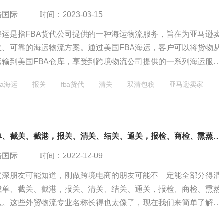
酷国际
时间：2023-03-15
海运是指FBA货代公司提供的一种海运物流服务，旨在为亚马逊
效、可靠的海运物流方案。通过美国FBA海运，客户可以将货物
运输到美国FBA仓库，享受到跨境物流公司提供的一系列海运服
全国各网点集货、海运、报关/清关、美国本地派送等环节。
ba海运
报关
fba货代
清关
双清包税
亚马逊卖家
截仓、截单、截关、截港，报关、清关、结关、通关，报检、
酷国际
时间：2022-12-09
资深朋友可能知道，刚做跨境电商的朋友可能不一定能全部分得
截单、截关、截港，报关、清关、结关、通关，报检、商检、熏
么。这些外贸物流专业名称长得也太像了，现在我们来简单了解