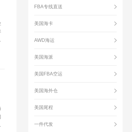
FBA专线直送
业
美国海卡
详
而
AWD海运
检
海
美国海派
美国FBA空运
美国海外仓
美国尾程
海
同
一件代发
涉