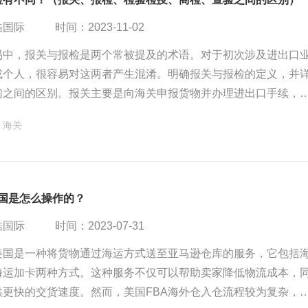
酷国际
时间：2023-11-02
易中，报关与报检是两个常被提及的术语。对于初次涉及进出口
或个人，很容易对这两者产生混淆。明确报关与报检的定义，并
们之间的区别。报关主要是向海关申报货物并办理进出口手续，
检验检疫机构申请检验检疫。检验检疫是一个更广泛的概念，商
海关
一个具体环节，主要针对商品的质量等方面进行检查。查验则是
进行实际核对的过程。
美国是怎么操作的？
酷国际
时间：2023-07-31
A美国是一种将货物通过海运方式送至亚马逊仓库的服务，它包括
海运加卡两种方式。这种服务不仅可以帮助卖家降低物流成本，
供更快的交货速度。然而，美国FBA海外仓入仓流程较为复杂，