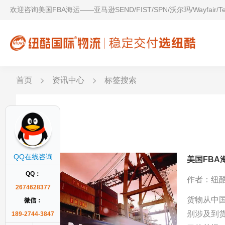
欢迎咨询美国FBA海运——亚马逊SEND/FIST/SPN/沃尔玛/Wayfair/
首页
资讯中心
标签搜索
报关
QQ在线咨询
美国FB
QQ：
作者：纽
2674628377
货物从中
微信：
别涉及到
189-2744-3847