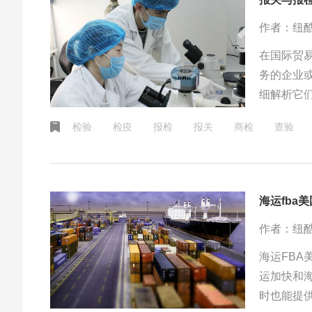
作者：纽
在国际贸
务的企业
细解析它
报检是向
检验
检疫
报检
报关
商检
查验
是其下的
关对货物
海运fba
作者：纽
海运FB
运加快和
时也能提