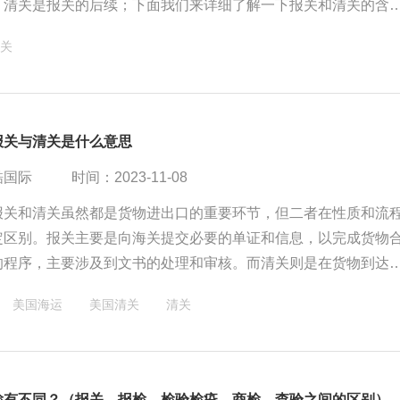
，清关是报关的后续；下面我们来详细了解一下报关和清关的含
关
报关与清关是什么意思
酷国际
时间：2023-11-08
报关和清关虽然都是货物进出口的重要环节，但二者在性质和流
定区别。报关主要是向海关提交必要的单证和信息，以完成货物
的程序，主要涉及到文书的处理和审核。而清关则是在货物到达
行的查验、放行等程序，更侧重于实物的检查和处理。
美国海运
美国清关
清关
检有不同？（报关、报检、检验检疫、商检、查验之间的区别）