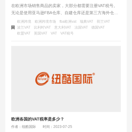
在欧洲市场销售商品的卖家，大部分都需要注册VAT税号。
无论是使用亚马逊FBA仓库、自建仓库还是第三方海外仓储
存库存的卖家，注册VAT税号都是必不可少的。此外，如果
欧洲跨境
欧洲跨境市场
fba欧洲vat
瑞典VAT
荷兰VAT
你在欧洲市场一次发货超过各国的销售起征点，或者作为进
波兰VAT
比利时VAT
意大利VAT
法国VAT
德国VAT
欧盟VAT
英国VAT
VAT
VAT税号
口商进口货物到欧盟，也需要注册VAT税号。注册VAT税号是
欧洲站市场运营的门槛，只有完成注册，才能在平台上合规
地运营欧洲跨境市场。但是注册VAT税号并不是一劳永逸
的，每个国家都有不同的申报周期和注意事项。合规运营欧
洲市场需要及时了解和遵守相关规定，以避免可能的罚金和
处罚。
欧洲各国的VAT税率是多少？
作者：纽酷国际
时间：2023-07-25