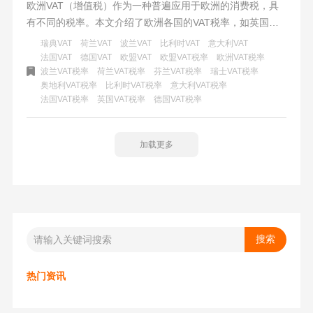
欧洲VAT（增值税）作为一种普遍应用于欧洲的消费税，具
有不同的税率。本文介绍了欧洲各国的VAT税率，如英国、
法国、德国等，并强调了正确实施VAT税收的重要性。了解
瑞典VAT
荷兰VAT
波兰VAT
比利时VAT
意大利VAT
VAT税率可以帮助企业和消费者合理规划和预算，确保按照
法国VAT
德国VAT
欧盟VAT
欧盟VAT税率
欧洲VAT税率
波兰VAT税率
荷兰VAT税率
芬兰VAT税率
瑞士VAT税率
法律规定缴纳税款。对于进入欧洲市场的企业来说，正确理
奥地利VAT税率
比利时VAT税率
意大利VAT税率
解和实施VAT税收是必不可少的。通过遵守相关法律法规，
法国VAT税率
英国VAT税率
德国VAT税率
准时缴纳税款，以及申请减免可能的税收，企业可以确保在
欧洲市场的合规运营。
加载更多
热门资讯