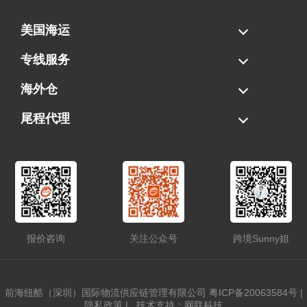
美国海运
海运拼柜
海运整柜
美国海卡
加拿大海运
专线服务
FBA专线直送
超大件专线
AWD专线
电池专线
海外仓
一件代发
FBA中转
贴标换标
拆柜/存储
尾程代理
美国清关
港口提柜
卡车派送
美国DDP/DDU
报价咨询
关注公众号
跨境Sunny姐
前海纽酷（深圳）国际物流供应链管理有限公司
粤ICP备20063584号
|
隐私政策
|
技术支持：网联科技