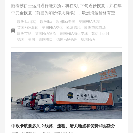
随着苏伊士运河通行能力预计将在3月下旬逐步恢复，并在年
中完全恢复（前提为加沙停火持续），欧洲海运价格有望迎
来利好。这将缓解海运拥堵，提高运输效率，稳定欧洲能源
欧洲fba海运
欧洲fba
欧洲fba专线
英国FBA头程
供应，并推动经济复苏。然而，航运公司仍持谨慎态度，需
英国FBA海运
英国FBA空运
欧洲跨境
欧洲跨境市场
欧洲市场
英国FBA物流
德国FBA海运专线
苏伊士运河
密切关注运河通行能力和全球海运市场动态。
德国
英国
德国港口
德国FBA仓库
德国FBA
中欧卡航要多久？线路、流程、清关地点和优势和劣势分别是什么？