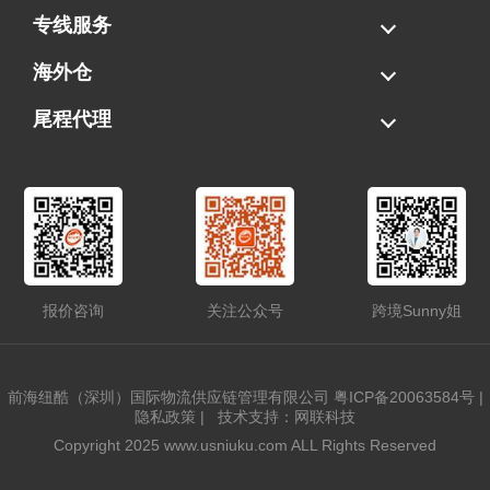
海运拼柜
海运整柜
美国海卡
加拿大海运
专线服务
FBA专线直送
超大件专线
AWD专线
电池专线
海外仓
一件代发
FBA中转
贴标换标
拆柜/存储
尾程代理
美国清关
港口提柜
卡车派送
美国DDP/DDU
报价咨询
关注公众号
跨境Sunny姐
前海纽酷（深圳）国际物流供应链管理有限公司
粤ICP备20063584号
|
隐私政策
|
技术支持：网联科技
Copyright 2025 www.usniuku.com ALL Rights Reserved