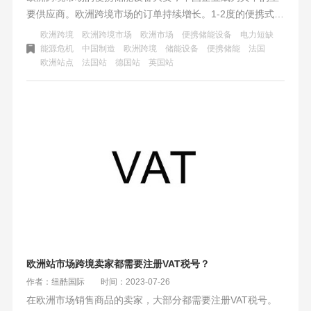
要供应商。欧洲跨境市场的订单持续增长。1-2度的便携式移
动储能设备最受欢迎。此外，欧洲市场对阳台户用储能产品
欧洲跨境
欧洲跨境市场
欧洲市场
便携储能设备
电力短缺
的需求也在快速增长。中国化学与物理电源行业协会储能应
能源危机
中国制造
欧洲跨境
储能设备
便携储能
法国
欧洲站点
法国站
德国站
英国站
用分会的秘书长刘勇表示，欧洲的户用储能一直处于快速发
展的阶段，中国产的户用储能设备在欧洲跨境市场的占比比
较高，上下游联动完备，对市场需求反应速度快，定向开发
产品周期短，价格上也有一定优势。
欧洲站市场跨境卖家都需要注册VAT税号？
作者：纽酷国际
时间：2023-07-26
在欧洲市场销售商品的卖家，大部分都需要注册VAT税号。