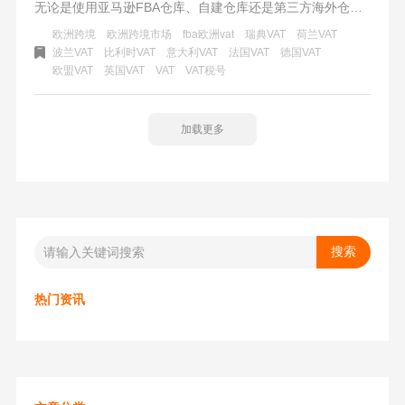
无论是使用亚马逊FBA仓库、自建仓库还是第三方海外仓储
存库存的卖家，注册VAT税号都是必不可少的。此外，如果
欧洲跨境
欧洲跨境市场
fba欧洲vat
瑞典VAT
荷兰VAT
你在欧洲市场一次发货超过各国的销售起征点，或者作为进
波兰VAT
比利时VAT
意大利VAT
法国VAT
德国VAT
欧盟VAT
英国VAT
VAT
VAT税号
口商进口货物到欧盟，也需要注册VAT税号。注册VAT税号是
欧洲站市场运营的门槛，只有完成注册，才能在平台上合规
地运营欧洲跨境市场。但是注册VAT税号并不是一劳永逸
加载更多
的，每个国家都有不同的申报周期和注意事项。合规运营欧
洲市场需要及时了解和遵守相关规定，以避免可能的罚金和
处罚。
热门资讯