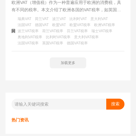
欧洲VAT（增值税）作为一种普遍应用于欧洲的消费税，具
有不同的税率。本文介绍了欧洲各国的VAT税率，如英国、
法国、德国等，并强调了正确实施VAT税收的重要性。了解
瑞典VAT
荷兰VAT
波兰VAT
比利时VAT
意大利VAT
VAT税率可以帮助企业和消费者合理规划和预算，确保按照
法国VAT
德国VAT
欧盟VAT
欧盟VAT税率
欧洲VAT税率
波兰VAT税率
荷兰VAT税率
芬兰VAT税率
瑞士VAT税率
法律规定缴纳税款。对于进入欧洲市场的企业来说，正确理
奥地利VAT税率
比利时VAT税率
意大利VAT税率
解和实施VAT税收是必不可少的。通过遵守相关法律法规，
法国VAT税率
英国VAT税率
德国VAT税率
准时缴纳税款，以及申请减免可能的税收，企业可以确保在
欧洲市场的合规运营。
加载更多
热门资讯