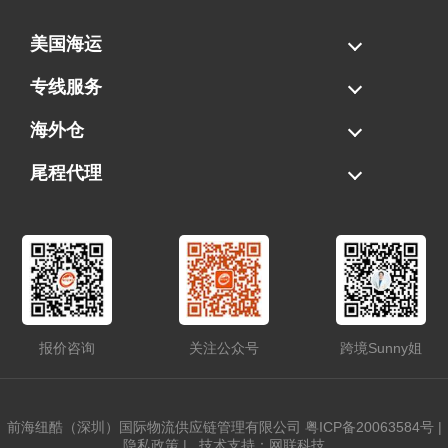
美国海运
海运拼柜
海运整柜
美国海卡
加拿大海运
专线服务
FBA专线直送
超大件专线
AWD专线
电池专线
海外仓
一件代发
FBA中转
贴标换标
拆柜/存储
尾程代理
美国清关
港口提柜
卡车派送
美国DDP/DDU
报价咨询
关注公众号
跨境Sunny姐
前海纽酷（深圳）国际物流供应链管理有限公司
粤ICP备20063584号
|
隐私政策
|
技术支持：网联科技