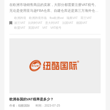
在欧洲市场销售商品的卖家，大部分都需要注册VAT税号。
无论是使用亚马逊FBA仓库、自建仓库还是第三方海外仓储
存库存的卖家，注册VAT税号都是必不可少的。此外，如果
欧洲跨境
欧洲跨境市场
fba欧洲vat
瑞典VAT
荷兰VAT
你在欧洲市场一次发货超过各国的销售起征点，或者作为进
波兰VAT
比利时VAT
意大利VAT
法国VAT
德国VAT
欧盟VAT
英国VAT
VAT
VAT税号
口商进口货物到欧盟，也需要注册VAT税号。注册VAT税号是
欧洲站市场运营的门槛，只有完成注册，才能在平台上合规
地运营欧洲跨境市场。但是注册VAT税号并不是一劳永逸
的，每个国家都有不同的申报周期和注意事项。合规运营欧
洲市场需要及时了解和遵守相关规定，以避免可能的罚金和
处罚。
欧洲各国的VAT税率是多少？
作者：纽酷国际
时间：2023-07-25