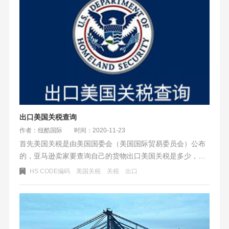
者。面对复杂的冬季疫情严防工作，不管是国外还是内地都
会大量需要医疗物资。
出口美国关税查询
作者：纽酷国际
时间：2020-11-23
首先美国关税是由美国国委会（美国国际贸易委员会）公布
的，亚马逊卖家要查询自己的货物出口美国关税是多少，就
要到美国国委会官网查询最新的进口关税了。
HS CODE编码
美国关税
关税
出口