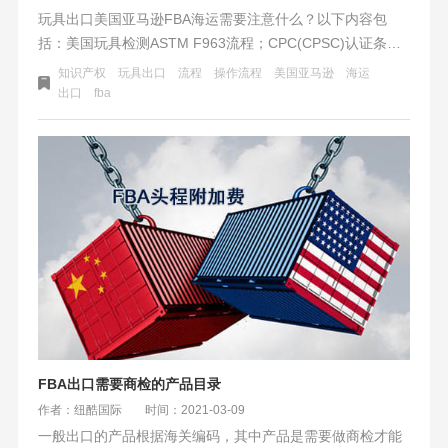
玩具出口美国亚马逊FBA海运需要注意什么？​以下内容包
括：美国玩具检测ASTM F963流程；CPC(CPSC)认证条件
和资料；ASTM F963安全检测项目内容；玩具出口美国的海
知识产权
玩具出口
流程
操作流程
美国亚马逊
海运
运流程。纽酷国际推出美国玩具专线，运输更安全、时效更
出口
fba
快捷。
FBA出口需要商检的产品目录
作者：纽酷国际
时间：2021-03-09
一般出口的产品根据海关编码，其中产品是需要做商检才能