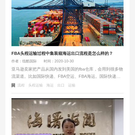
FBA头程运输过程中集装箱海运出口流程是怎么样的？
作者：纽酷国际
时间：2020-10-30
亚马逊卖家把产品从国内发到美国的fba仓库，会用到很多物
流渠道。比如国际快递、FBA空运、FBA海运。国际快递发
货相对比较简单，而海运出口流程就相对比较复杂了。如果
流程
头程运输
海运
出口
运输
对海运出口流程不熟悉，可能遇到各种问题，很容易造成不
必要的损失。那么集装箱海运出口流程是怎么样的呢？