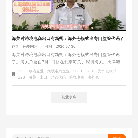
海关对跨境电商出口有新规：海外仓模式出专门监管代码了
作者：纽酷国际
时间：2020-07-30
海关对跨境电商出口有新规：海外仓模式出专门监管代码
了。海关总署自7月1日起在北京海关、深圳海关、天津海
关、广州海关、郑州海关、厦门海关、南京海关、杭州海
B2C
物流企业
跨境电商企业
9810
9710
海外仓模式
关、宁波海关等10个直属海关开展跨境电商B2B出口监管工
B2B
海关
出口
监管代码
跨境电商
海外仓
作试点。
加载更多