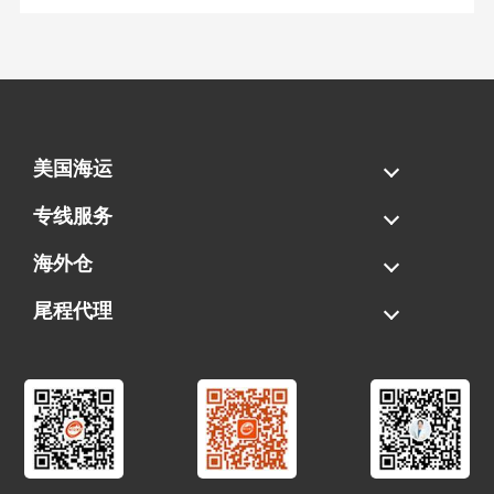
美国海运
海运拼柜
海运整柜
美国海卡
加拿大海运
专线服务
FBA专线直送
超大件专线
AWD专线
电池专线
海外仓
一件代发
FBA中转
贴标换标
拆柜/存储
尾程代理
美国清关
港口提柜
卡车派送
美国DDP/DDU