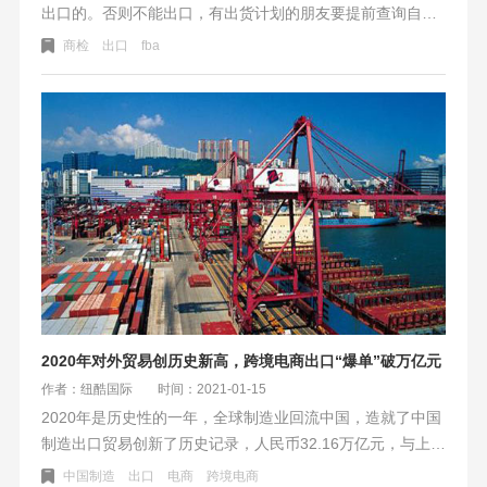
出口的。否则不能出口，有出货计划的朋友要提前查询自己
的产品需不需要做商检，或者咨询货代。
商检
出口
fba
商检就是商品检验，由商检局（中国出入境检验检疫局）出
具报告证明您的产品是符合规定的品质和数量。
2020年对外贸易创历史新高，跨境电商出口“爆单”破万亿元
作者：纽酷国际
时间：2021-01-15
2020年是历史性的一年，全球制造业回流中国，造就了中国
制造出口贸易创新了历史记录，人民币32.16万亿元，与上一
年同期对比增长1.9%。其中贸易出口额为17.93万亿元，同
中国制造
出口
电商
跨境电商