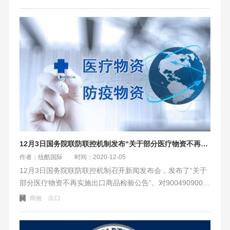
比增长4%，而出口反而下降了0.7%。贸易顺差是3.7万亿
元，增长27.4%。贸易顺差增长的同事也会影响集装箱回流
的减少，这也是去年下半年缺空箱的一个原因。
12月3日国务院联防联控机制发布“关于部分医疗物资不再实施出口商品检验公告”
作者：纽酷国际
时间：2020-12-05
12月3日国务院联防联控机制召开新闻发布会，发布了“关于
部分医疗物资不再实施出口商品检验公告”。对9004909000
医用护目镜等14种10位商品编码的医疗物资不再需要商品检
商验
出口
验。由于冬季来临，疫情防控又进入了严峻的阶段。国外疫
情正处在高速上涨的趋势，国内个别地区也发现了零星感染