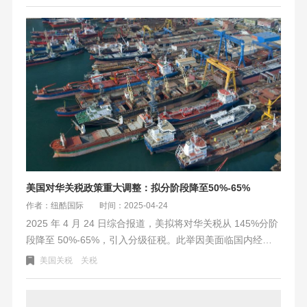
美国对华关税政策重大调整：拟分阶段降至50%-65%
作者：纽酷国际
时间：2025-04-24
2025 年 4 月 24 日综合报道，美拟将对华关税从 145%分阶
段降至 50%-65%，引入分级征税。此举因美面临国内经济
反噬、供应链重构困境、国际盟友离心三重压力。中方回
美国关税
关税
应“打谈皆备”，市场短期利好但长期存隐忧，关税战本质是
大国实力对撞 。