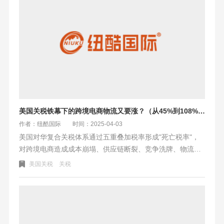
美国关税铁幕下的跨境电商物流又要涨？（从45%到108%的叠加绞杀）
作者：纽酷国际
时间：2025-04-03
美国对华复合关税体系通过五重叠加税率形成"死亡税率"，
对跨境电商造成成本崩塌、供应链断裂、竞争洗牌、物流紊
乱四大冲击。破局之道在于创新关税转嫁公式、再造韧性供
美国关税
关税
应链、升维产品价值，行业正迈向合规成本资本化、技术护
城河深化、地缘套利常态化的新贸易秩序，适变者将以柔性
创新翻越高关税壁垒。