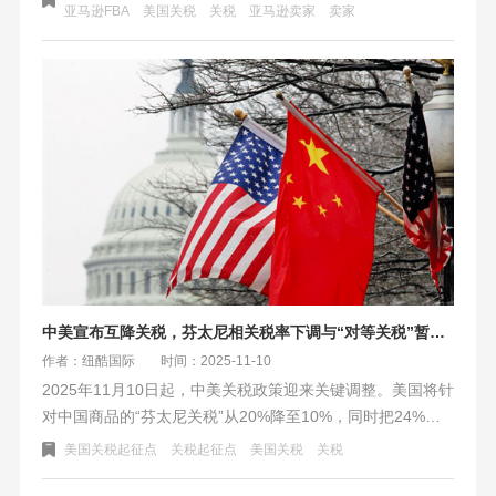
的海运成本，部分品类关税降幅达93%，为跨境卖家提供至
​亚马逊FBA
美国关税
关税
亚马逊卖家
卖家
2026年11月的成本优化窗口期，卖家可借此调整定价策略抢
占市场份额。
中美宣布互降关税，芬太尼相关税率下调与“对等关税”暂停期延长至2026年
作者：纽酷国际
时间：2025-11-10
2025年11月10日起，中美关税政策迎来关键调整。美国将针
对中国商品的“芬太尼关税”从20%降至10%，同时把24%
的“对等关税”暂停期延长一年。中国也同步停止及暂停了部
美国关税起征点
关税起征点
美国关税
关税
分对美加征关税。此外，美国还延长了部分产品的关税豁