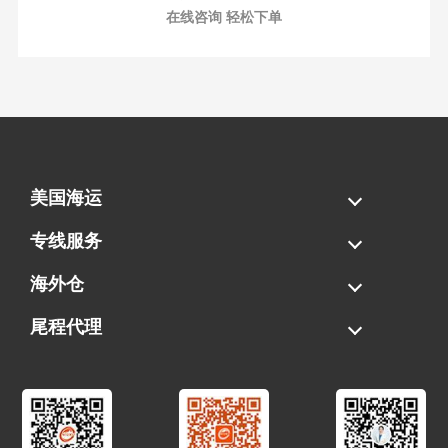
在线咨询 轻松下单
美国海运
海运拼柜
海运整柜
美国海卡
加拿大海运
专线服务
FBA专线直送
超大件专线
AWD专线
电池专线
海外仓
一件代发
FBA中转
贴标换标
拆柜/存储
尾程代理
美国清关
港口提柜
卡车派送
美国DDP/DDU