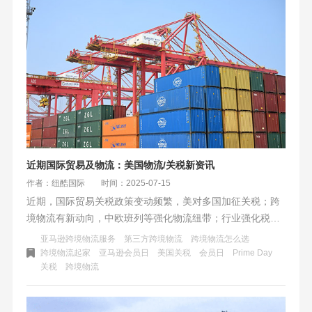
近期国际贸易及物流：美国物流/关税新资讯
作者：纽酷国际
时间：2025-07-15
近期，国际贸易关税政策变动频繁，美对多国加征关税；跨
境物流有新动向，中欧班列等强化物流纽带；行业强化税务
合规，推进绿色技术升级；此外，亚马逊Prime Day销售额
亚马逊跨境物流服务
第三方跨境物流
跨境物流怎么选
创新高，深圳海关推出自动化签证系统提升跨境生鲜通关效
跨境物流起家
亚马逊会员日
美国关税
会员日
Prime Day
关税
跨境物流
率。