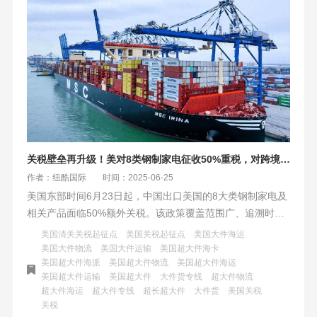
关税壁垒再升级！美对8类钢制家电征收50%重税，对跨境电商的影响
作者：纽酷国际
时间：2025-06-25
美国东部时间6月23日起，中国出口美国的8大类钢制家电及
相关产品面临50%额外关税。该政策覆盖范围广、追溯时点
严，但有豁免条款。中国卖家直面成本风暴，需优化供应链
美国清关关税起征点
美国关税起征点
美国大件海运
与物流策略。纽酷国际物流提供专业超大件海运方案，助力
美国大件物流
美国大件运输
美国超大件海卡
美国超大件海派
美国超大件物流
美国超大件海运
卖家大件出海。
美国超大件运输
美国超大件
大件货专线
超大件物流
超大件海运
超大件专线
超长超大件
大件货
美国关税
关税