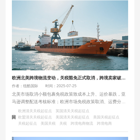
免，并暂停征收中国船舶港口费。此举为跨境物流提供了至
2026年11月的稳定窗口期，但后续政策仍取决于双方的执行
与谈判。
欧洲北美跨境物流变动，关税豁免正式取消，跨境卖家破局方案
作者：纽酷国际
时间：2025-07-25
北美市场取消小额包裹免税政策致成本上升、运价暴跌，亚
马逊调整配送考核标准；欧洲市场免税政策取消、运费分
化，意大利保证金政策松动。面对挑战，北美可高利润品直
欧洲清关关税起征点
英国清关关税起征点
邮、共建仓，欧洲可借退货试点降成本、合作泛欧枢纽。
欧盟清关关税起征点
美国清关关税起征点
美国关税起征点
关税起征点
美国关税
关税
跨境电商物流
跨境电商