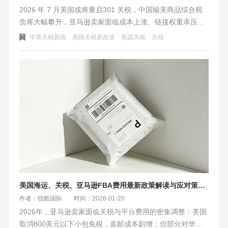
2026 年 7 月美国或将重启301 关税，中国输美商品综合税
负将大幅攀升，亚马逊卖家面临成本上涨、链接权重承压等
风险。本文明确跨境物流5 项合规标准：时效稳定、清关安
中美关税新政
美国关税新政策
美国关税
关税
全、海外仓配置、数字化透明、平台适配。纽酷国际物流凭
借自营仓网、稳定时效、专业清关与全链路服务，助力卖家
提前备货、平滑成本、稳交付，从容应对政策变局。
美国海运、关税、亚马逊FBA费用最新政策解读与应对策略（2026版）
作者：纽酷国际
时间：2026-01-20
2026年，亚马逊卖家面临关税与平台费用的密集调整：美国
取消800美元以下小包免税，直邮成本剧增；但部分对华商