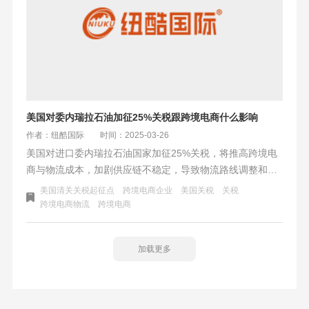
美国对委内瑞拉石油加征25%关税跟跨境电商什么影响
作者：纽酷国际
时间：2025-03-26
美国对进口委内瑞拉石油国家加征25%关税，将推高跨境电
商与物流成本，加剧供应链不稳定，导致物流路线调整和成
本增加。同时，关税政策或致中小跨境电商企业退出美国市
美国清关关税起征点
跨境电商企业
美国关税
关税
场，而头部企业则通过优化供应链等方式降低冲击。此举对
跨境电商物流
跨境电商
中国汽油价格和石油相关产业链也将产生深远影响。
加载更多