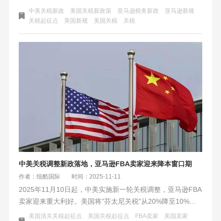
品关税下降，海运迎利好窗口。同时，亚马逊FBA费用结构
中美关税新政
美国关税新政策
亚马逊税务新政
亚马逊新规
性调整，大件商品配送费降低。核心应对策略是：放弃小包
关税起征点
美国新规
美国关税
关税
直邮幻想，转向规模化海运与海外仓/FBA模式，并利用官方
工具精细核算利润，将物流成本中心转化为增长引擎。
中美关税调整新政落地，亚马逊FBA卖家迎来降本窗口期
作者：纽酷国际
时间：2025-11-11
2025年11月10日起，中美实施新一轮关税调整，亚马逊FBA
卖家迎来重大利好。美国将"芬太尼关税"从20%降至10%，
并延长高额"对等关税"暂停期。这一政策直接降低大货卖家
美国清关关税起征点
美国关税起征点
FBA卖家
美国卖家