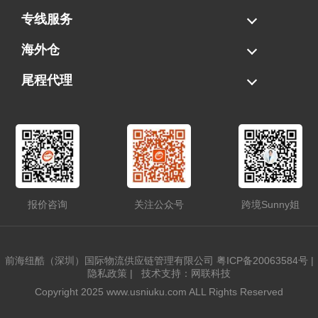
海运拼柜
海运整柜
美国海卡
加拿大海运
专线服务
FBA专线直送
超大件专线
AWD专线
电池专线
海外仓
一件代发
FBA中转
贴标换标
拆柜/存储
尾程代理
美国清关
港口提柜
卡车派送
美国DDP/DDU
报价咨询
关注公众号
跨境Sunny姐
前海纽酷（深圳）国际物流供应链管理有限公司
粤ICP备20063584号
|
隐私政策
|
技术支持：网联科技
Copyright 2025 www.usniuku.com ALL Rights Reserved