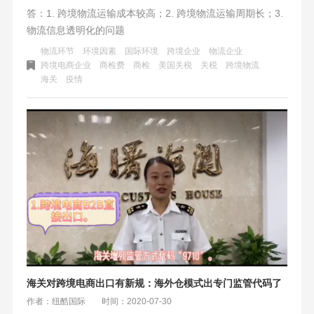
答：1. 跨境物流运输成本较高；2. 跨境物流运输周期长；3.
物流信息透明化的问题
物流环节
环境因素
国际环境
跨境企业
物流企业
跨境电商企业
商检费
商检
美国关税
关税
跨境物流
海关
疫情
海关对跨境电商出口有新规：海外仓模式出专门监管代码了
作者：纽酷国际
时间：2020-07-30