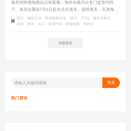
海关对跨境电商出口有新规：海外仓模式出专门监管代码
了。海关总署自7月1日起在北京海关、深圳海关、天津海
关、广州海关、郑州海关、厦门海关、南京海关、杭州海
B2C
物流企业
跨境电商企业
9810
9710
海外仓模式
关、宁波海关等10个直属海关开展跨境电商B2B出口监管工
B2B
海关
出口
监管代码
跨境电商
海外仓
作试点。
加载更多
热门资讯