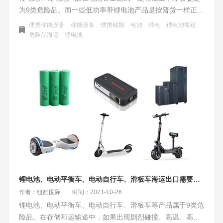
为9类危险品。而一些低功率带锂电池产品是按普货一样正常
运输的，比如10000毫安每小时以下的，属于比较安全的带
便携储能设备
储能设备
便携储能
电池
带电
锂电池海运
锂电池产品。9类危险品无论在存储，还是运输都需要严格按
危险品海运
锂电池
照9类化学危险品规范操作的。
锂电池、电动平衡车、电动自行车、滑板车海运出口需要注意些什么
作者：纽酷国际
时间：2021-10-26
锂电池、电动平衡车、电动自行车、滑板车等产品属于9类危
险品。在存储和运输途中，如果出现剧烈碰撞、高温、高