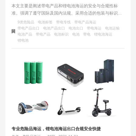
本文主要是阐述带电产品和锂电池海运的安全与合规性标
准。强调了遵守国际及国内法规、采用合适的包装与标识、
控制运输温度、隔离包装以防短路、准备必要文件与沟通，
9类危险品
电池标签
带电专线
带电产品海运
以及加强内部管理与员工培训的重要性。
带电产品出口
电池产品出口
电池出口
带电海运
电池运输
电池产品
带电产品
电池标识
电池
带电
锂电池海运
锂电池
专业危险品海运，锂电池海运出口合规安全快捷