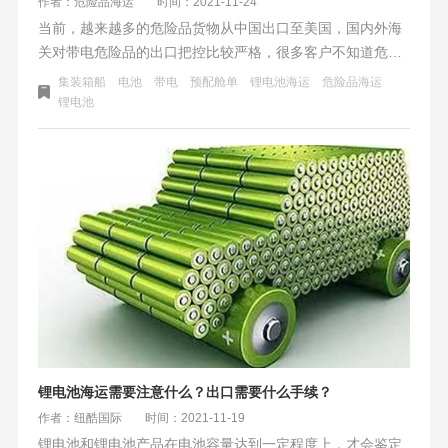
作者：危险品海运
时间：2021-11-24
当前，越来越多的危险品货物从中国出口至美国，国内外海
关对带电危险品的出口把控比较严格，很多客户不知道危险
品海运出口需要什么资料，哪些流程需要注意哪些问题，一
集装箱船
电池
带电
预配舱单
锂电池海运
危险品海运
起往下看看！电池有很多种类，归类为9类危险品电池，需要
锂电池
按照危险品出口来操作。多家船司发布加强危险品管控通
知。
锂电池海运需要注意什么？出口需要什么手续？
作者：纽酷国际
时间：2021-11-19
锂电池和锂电池产品在电池容量达到一定程度上，才会鉴定