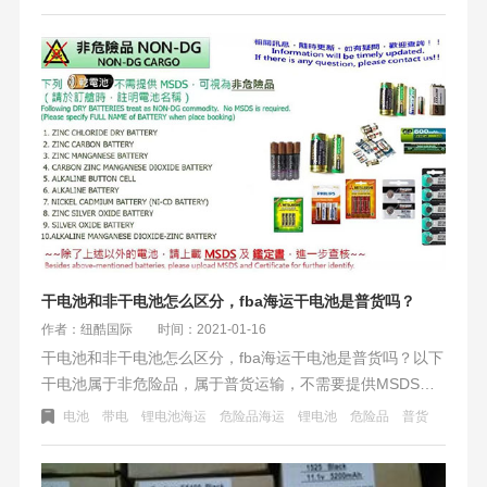
过特殊海运渠道出口到美国的。
​干电池和非干电池怎么区分，fba海运干电池是普货吗？
作者：纽酷国际
时间：2021-01-16
干电池和非干电池怎么区分，fba海运干电池是普货吗？以下
干电池属于非危险品，属于普货运输，不需要提供MSDS及
鉴定书。是不需要提供认证，也不需要贴电池标签（请于订
电池
带电
锂电池海运
危险品海运
锂电池
危险品
普货
舱时，请注明电池名称）：1.氯化锌干电池；2.锌碳电池；3.
锌锰电池；4.碳锌锰电池；5.碱性纽扣电池；6.碱性电池；7.