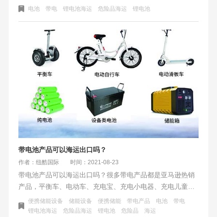
压、潮湿短路等情况会有起火的危险。但是在一定规范包
电池
带电
锂电池海运
危险品海运
锂电池
装、安全操作流程下是出口运输是安全的。锂电池、电动平
衡车、电动自行车、滑板车海运出口需要注意些什么
带电池产品可以海运出口吗？
作者：纽酷国际
时间：2021-08-23
带电池产品可以海运出口吗？很多带电产品都是亚马逊热销
产品，平衡车、电动车、充电宝、充电小电器、充电儿童玩
具、无人机、电动自行车、电动滑板车、纯电池、设备类电
便携储能设备
储能设备
便携储能
带电产品
电池
带电
源、储能箱、不间断电源UPS等。这些带电池产品都可以通
锂电池海运
危险品海运
锂电池
危险品
海运