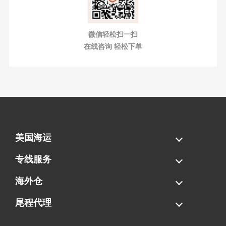
微信轻松扫一扫
在线咨询 轻松下单
美国海运
海运拼柜
海运整柜
美国海卡
加拿大海运
专线服务
FBA专线直送
超大件专线
AWD专线
电池专线
海外仓
一件代发
FBA中转
贴标换标
拆柜/存储
尾程代理
美国清关
港口提柜
卡车派送
美国DDP/DDU