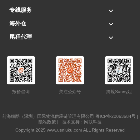
海运拼柜
海运整柜
美国海卡
加拿大海运
专线服务
FBA专线直送
超大件专线
AWD专线
电池专线
海外仓
一件代发
FBA中转
贴标换标
拆柜/存储
尾程代理
美国清关
港口提柜
卡车派送
美国DDP/DDU
报价咨询
关注公众号
跨境Sunny姐
前海纽酷（深圳）国际物流供应链管理有限公司
粤ICP备20063584号
|
隐私政策
|
技术支持：网联科技
Copyright 2025 www.usniuku.com ALL Rights Reserved