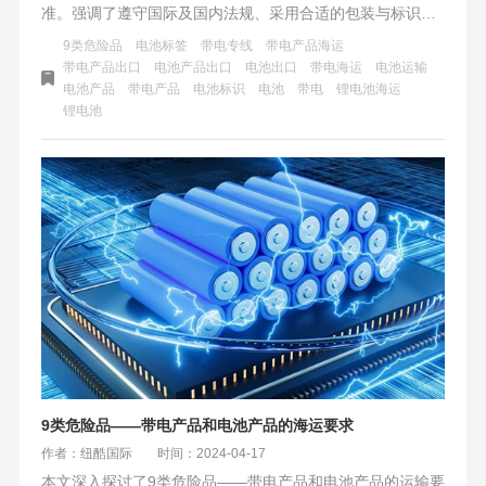
准。强调了遵守国际及国内法规、采用合适的包装与标识、
控制运输温度、隔离包装以防短路、准备必要文件与沟通，
9类危险品
电池标签
带电专线
带电产品海运
以及加强内部管理与员工培训的重要性。
带电产品出口
电池产品出口
电池出口
带电海运
电池运输
电池产品
带电产品
电池标识
电池
带电
锂电池海运
锂电池
9类危险品——带电产品和电池产品的海运要求
作者：纽酷国际
时间：2024-04-17
本文深入探讨了9类危险品——带电产品和电池产品的运输要