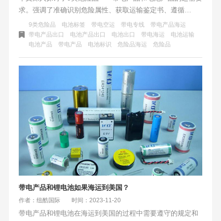
求。强调了准确识别危险属性、获取运输鉴定书、遵循
MSDS和UN38.3测试报告、严格包装与标识，以及出口许可
9类危险品
电池标签
带电空运
带电专线
带电产品海运
和运输保险的重要性，以确保运输过程的安全和合规性。
带电产品出口
电池产品出口
电池出口
带电海运
电池运输
电池产品
带电产品
电池标识
危险品海运
危险品
带电产品和锂电池如果海运到美国？
作者：纽酷国际
时间：2023-11-20
带电产品和锂电池在海运到美国的过程中需要遵守的规定和