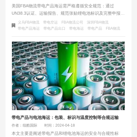
美国FBA物流带电产品海运需严格遵循安全规范：通过
UN38.3认证、运输报告、规范张贴锂电池标识及完整申报危
险品信息。选择合规专业物流商（如纽酷国际物流），其提
义乌FBA物流
带电空运
FBA物流公司
深圳FBA物流
供合规指导、安全运输网络、高效清关及应急预案，确保货
带电产品海运
带电产品出口
带电海运
带电产品
FBA物流
物稳定交付，助力卖家安全布局美国市场。
带电产品与电池海运：包装、标识与温度控制等合规运输
作者：纽酷国际
时间：2024-04-18
本文主要是阐述带电产品和锂电池海运的安全与合规性标