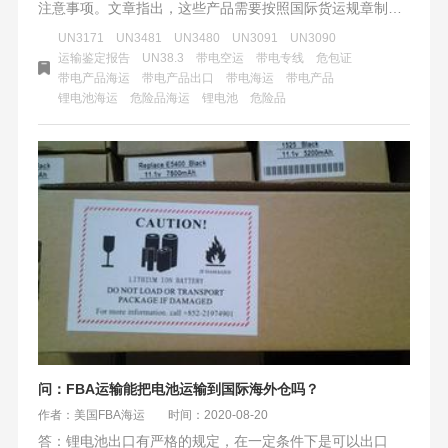
注意事项。文章指出，这些产品需要按照国际货运规章制度
进行分类和包装，并申请相应的危包证以确保运输安全。同
UN3171
UN3481
UN3480
UN3091
UN3090
时，文章也提到了一些常见的违规行为，提醒出口企业要严
运输鉴定报告
UN38.3
带电空运
带电专线
危包证
带电产品海运
带电产品出口
带电海运
带电产品
格遵守相关要求，避免安全风险和经济损失。
锂电池海运
危险品海运
锂电池
危险品
问：FBA运输能把电池运输到国际海外仓吗？
作者：美国FBA海运
时间：2020-08-20
答：锂电池出口有严格的规定，在一定条件下是可以出口