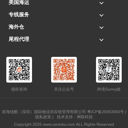
美国海运
海运拼柜
海运整柜
美国海卡
加拿大海运
专线服务
FBA专线直送
超大件专线
AWD专线
电池专线
海外仓
一件代发
FBA中转
贴标换标
拆柜/存储
尾程代理
美国清关
港口提柜
卡车派送
美国DDP/DDU
报价咨询
关注公众号
跨境Sunny姐
前海纽酷（深圳）国际物流供应链管理有限公司
粤ICP备20063584号
|
隐私政策
|
技术支持：网联科技
Copyright 2025 www.usniuku.com ALL Rights Reserved