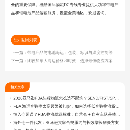
全的重要保障。纽酷国际物流DG专线专业提供大功率带电产
品和锂电池产品运输服务，覆盖全美地区，欢迎咨询。
返回列表
上一篇：带电产品与电池海运：包装、标识与温度控制等合规运输
下一篇：比较加拿大海运价格和时效：选择最佳物流方案
相关文章
2026亚马逊FBA头程物流怎么选不踩坑？SEND/FIST/SPN官方认证物流商，只有这家敢承诺“准达率第一”
FBA 海运查验率太高频繁被扣货，如何选择低查验物流货代？
怕入仓延误？FBA 物流优选标准：自营仓 + 自有车队是核心硬指标
海外仓一件代发：亚马逊卖家合规履约与长效增长解决方案