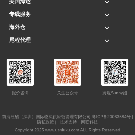
美国海运
海运拼柜
海运整柜
美国海卡
加拿大海运
专线服务
FBA专线直送
超大件专线
AWD专线
电池专线
海外仓
一件代发
FBA中转
贴标换标
拆柜/存储
尾程代理
美国清关
港口提柜
卡车派送
美国DDP/DDU
报价咨询
关注公众号
跨境Sunny姐
前海纽酷（深圳）国际物流供应链管理有限公司
粤ICP备20063584号
|
隐私政策
|
技术支持：网联科技
Copyright 2025 www.usniuku.com ALL Rights Reserved