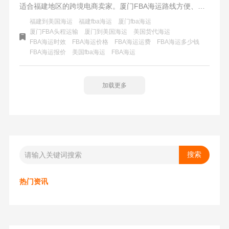
适合福建地区的跨境电商卖家。厦门FBA海运路线方便、流
程清晰，提供两种船运方式及时效选择，以满足不同需求。
福建到美国海运
福建fba海运
厦门fba海运
价格根据商品情况和运输距离等因素计算，公平合理。纽酷
厦门FBA头程运输
厦门到美国海运
美国货代海运
FBA海运时效
FBA海运价格
FBA海运运费
FBA海运多少钱
国际致力于优化物流解决方案，推动中国跨境电商行业发
FBA海运报价
美国fba海运
​FBA海运
展。
加载更多
热门资讯