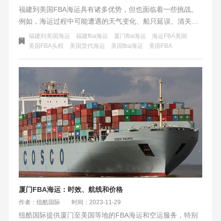
福建到美国FBA海运具有诸多优势，但也面临着一些挑战。
例如，海运过程中可能遭遇的天气变化、船只延误、清关问
题等都可能影响物流时效和成本。为了应对这些挑战，纽酷
福建到美国海运
福建fba海运
厦门fba海运
海运FBA美国
国际物流持续优化航线、调整运输流程、提高运营时效、加
美国FBA头程
美国货代海运
美国fba海运
美国FBA
强清关能力，为跨境电商卖家提供头程和尾程稳定、安全的
物流供应链一条龙服务。
厦门FBA海运：时效、航线和价格
作者：纽酷国际
时间：2023-11-29
纽酷国际提供厦门至美国等地的FBA海运和空运服务，特别