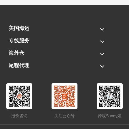
美国海运
海运拼柜
海运整柜
美国海卡
加拿大海运
专线服务
FBA专线直送
超大件专线
AWD专线
电池专线
海外仓
一件代发
FBA中转
贴标换标
拆柜/存储
尾程代理
美国清关
港口提柜
卡车派送
美国DDP/DDU
报价咨询
关注公众号
跨境Sunny姐