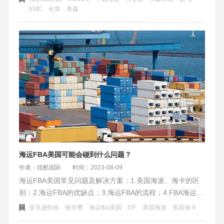
EMC
长荣
美森
国FBA海运快船渠道和普船渠道，包括不同的航线和时效选
择。有需要的卖家朋友可以咨询合作。
海运FBA美国可能会碰到什么问题？
作者：纽酷国际
时间：2023-08-09
海运FBA美国常见问题及解决方案：1.美国海派、海卡的区
别；2.海运FBA的优缺点；3.海运FBA的流程；4.FBA海运收
费包括港口杂费、海运费、报关费等；5.解决FBA标签问题
亚马逊拒收
报关费
海运fba美国
ISF
美国海派
美国海卡
的方法。在选择物流渠道时需考虑准备时间、货物限制、限