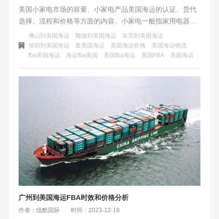
美国小家电市场的容量、小家电产品美国海运的认证、货代
选择、流程和价格等方面的内容。小家电一般指家用电器，
包括厨房电器、生活电器等，不同国家对家电的定义和标准
佛山到美国海运
顺德到美国海运
东莞到美国海运
可能不同。在选择海运之前，需了解并确保产品符合美国的
深圳到美国海运
发美国海运
美国海运价格
美国海运物流
fba美国海运
海运fba美国
美国fba海运
美国FBA
美国海运
相关标准和认证要求，以避免清关障碍。选择有经验、信誉
良好的海运货代公司，可确保货物安全、快速地到达美国目
的地。运输价格受多种因素影响，包括产品重量、体积、目
的地和运输方式等。在选择海运服务时，需比较不同报价和
费用，并了解费用构成和附加服务的细节。
广州到美国海运FBA时效和价格分析
作者：纽酷国际
时间：2023-12-18