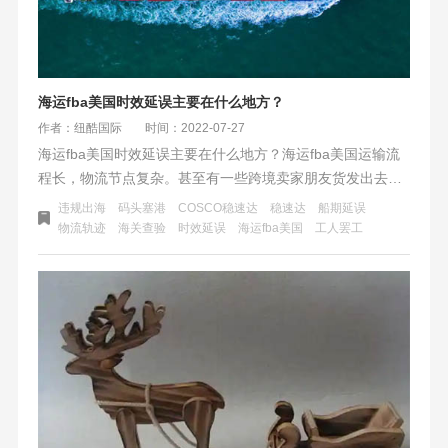
海运fba美国时效延误主要在什么地方？
作者：纽酷国际
时间：2022-07-27
海运fba美国时效延误主要在什么地方？海运fba美国运输流
程长，物流节点复杂。甚至有一些跨境卖家朋友货发出去
了，查不到物流轨迹，不知道自己发的货在哪个环境出现了
违规出海
码头塞港
COSCO稳速达
稳速达
船期延误
延误。出现延误通常会分成两类：一种是客观因素，一种是
物流轨迹
海关查验
时效延误
海运fba美国
工人罢工
主观因素。