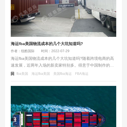
海运fba美国物流成本的几个大坑知道吗?
作者：纽酷国际
时间：2022-07-29
海运fba美国物流成本的几个大坑知道吗?随着跨境电商的高
速发展，近两年入场的新卖家特别多。得意于中国制作的优
势，品牌出海跨境出货一度风生水起。同事也新生的跨境货
fba美国
海运fba美国
美国fba海运
​FBA海运
物货代，生意火爆的时候，货源多。各家不用愁没货走，跨
境物流行业内监管缺乏、没有一定的标准。出现很多混乱收
货的现象，在今年货量紧缩的时候听到物流圈暴雷的。