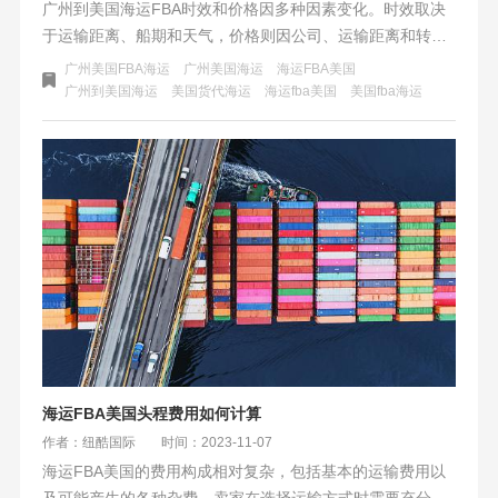
广州到美国海运FBA时效和价格因多种因素变化。时效取决
于运输距离、船期和天气，价格则因公司、运输距离和转运
费用而异。选择海运公司时，应考虑服务质量和可靠性，确
广州美国FBA海运
广州美国海运
海运FBA美国
保货物安全及时送达。
广州到美国海运
美国货代海运
海运fba美国
美国fba海运
海运FBA美国头程费用如何计算
作者：纽酷国际
时间：2023-11-07
海运FBA美国的费用构成相对复杂，包括基本的运输费用以
及可能产生的各种杂费。卖家在选择运输方式时需要充分考