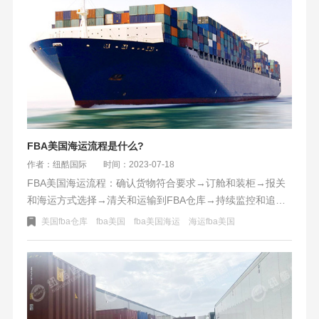
卖家还需要注意货物的包装和标签等细节，以确保货物能顺
利入仓上架。因此，了解海运FBA美国的流程和注意事项对
于想要开展跨境电商业务的卖家来说非常重要。
FBA美国海运流程是什么?
作者：纽酷国际
时间：2023-07-18
FBA美国海运流程：确认货物符合要求→订舱和装柜→报关
和海运方式选择→清关和运输到FBA仓库→持续监控和追踪
货物状态。确保货物按时到达FBA仓库或者其他商业/私人地
美国fba仓库
fba美国
fba美国海运
海运fba美国
址，并上架/签收。