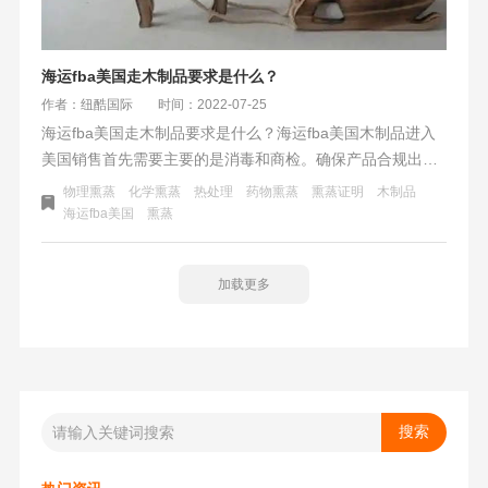
海运fba美国走木制品要求是什么？
作者：纽酷国际
时间：2022-07-25
海运fba美国走木制品要求是什么？海运fba美国木制品进入
美国销售首先需要主要的是消毒和商检。确保产品合规出
口，避免病虫害是国际运输木制品最重要的目的。其中分两
物理熏蒸
化学熏蒸
热处理
药物熏蒸
熏蒸证明
木制品
种情况;木制产品、和木质包装类型。木制品属于采用木材为
海运fba美国
熏蒸
原料加工过的出口商品；另一种是非木材原来制作的产品，
但采用了木质包装材质的出口的商品，这些都在本篇文章讲
加载更多
述的范围内。