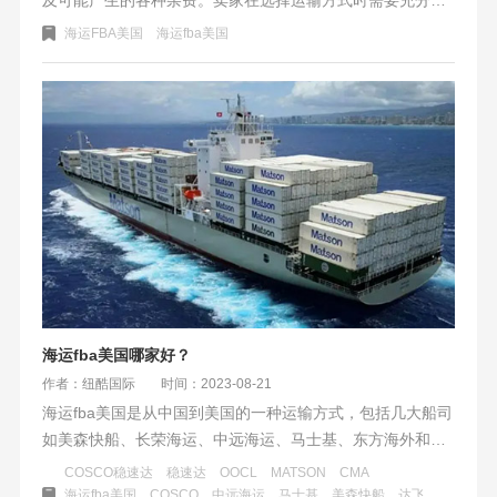
虑自己的实际情况和需求，并咨询专业的物流服务商，以确
海运FBA美国
海运fba美国
保顺利、高效地完成商品的进出口运输。
海运fba美国哪家好？
作者：纽酷国际
时间：2023-08-21
海运fba美国是从中国到美国的一种运输方式，包括几大船司
如美森快船、长荣海运、中远海运、马士基、东方海外和达
飞轮船。这些船司都有自己的特点和优势，如速度快、舱位
COSCO稳速达
稳速达
OOCL
MATSON
CMA
充足、价格竞争力强等。纽酷国际与这些船司合作，提供美
海运fba美国
COSCO
中远海运
马士基
美森快船
达飞