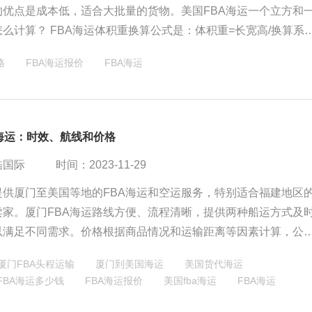
的优点是成本低，适合大批量的货物。美国FBA海运一个立方和
么计算？ FBA海运体积重换算公式是：体积重=长宽高/换算系
长、宽、高是货物的外包装尺寸，单位是厘米
格
FBA海运报价
​FBA海运
海运：时效、航线和价格
酷国际
时间：2023-11-29
提供厦门至美国等地的FBA海运和空运服务，特别适合福建地区
卖家。厦门FBA海运路线方便、流程清晰，提供两种船运方式及
以满足不同需求。价格根据商品情况和运输距离等因素计算，公
酷国际致力于优化物流解决方案，推动中国跨境电商行业发展。
厦门FBA头程运输
厦门到美国海运
美国货代海运
FBA海运多少钱
FBA海运报价
美国fba海运
​FBA海运