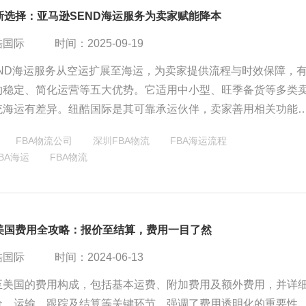
新选择：亚马逊SEND海运服务为卖家赋能降本
酷国际
时间：2025-09-19
END海运服务从空运扩展至海运，为卖家提供流程与时效保障，
约稳定、简化运营等五大优势。它适用中小型、旺季备货等多类
统海运有差异。纽酷国际是其可靠承运伙伴，卖家善用相关功能
用该服务。
FBA物流公司
深圳FBA物流
FBA海运流程
FBA海运
FBA物流
运美国费用全攻略：报价至结算，费用一目了然
酷国际
时间：2024-06-13
运至美国的费用构成，包括基本运费、附加费用及额外费用，并详
价、运输、跟踪及结算等关键环节。强调了费用透明化的重要性