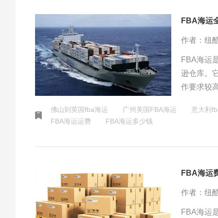
FBA海
作者：纽
FBA海
逊仓库。
作要求较
得成功至
佛山到英国fba海运
广州美国FBA海运
意大利f
FBA海运运费
FBA海运多少钱
FBA海运
作者：纽
FBA海