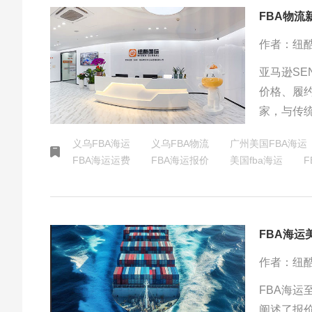
FBA物流
作者：纽
亚马逊S
价格、履
家，与传
最大化利
义乌FBA海运
义乌FBA物流
广州美国FBA海运
FBA海运运费
FBA海运报价
美国fba海运
​
FBA海
作者：纽
FBA海
阐述了报