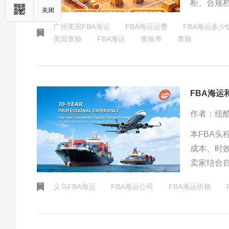
柜、合规档
美持证报
广州美国FBA海运
FBA海运运费
FBA海运多少
搭配自营
美国查验
​FBA海运
查验率
查验
规普货。
FBA海运
作者：纽
本FBA头
成本、时
卖家结合
型进行个
义乌FBA海运
FBA海运公司
FBA海运价格
的实际需
的供应链