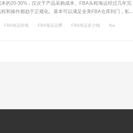
本的20-30%，仅次于产品采购成本。FBA头程海运经过几年完
流程和操作都趋于正规化。基本可以满足全美FBA仓库到门，私
快递基本可以送达。而货量比较大或者体积比较大的商业地址和
FBA海运价格
FBA海运运费
FBA海运多少钱
fba
可以根据货量定制卡车派送路线。