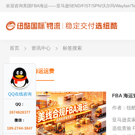
欢迎咨询美国FBA海运——亚马逊SEND/FIST/SPN/沃尔玛/Wayfair/
首页
资讯中心
标签搜索
FBA海运运费
QQ在线咨询
FBA 海
QQ：
作者：纽
2674628377
亚马逊卖
微信：
选低查验 
189-2744-3847