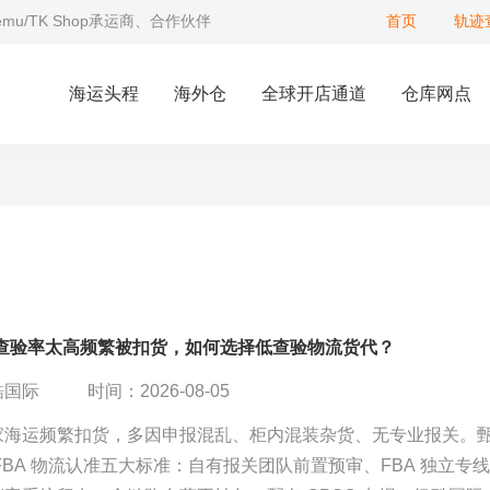
Temu/TK Shop承运商、合作伙伴
首页
轨迹
海运头程
海外仓
全球开店通道
仓库网点
运查验率太高频繁被扣货，如何选择低查验物流货代？
酷国际
时间：2026-08-05
家海运频繁扣货，多因申报混乱、柜内混装杂货、无专业报关。
FBA 物流认准五大标准：自有报关团队前置预审、FBA 独立专