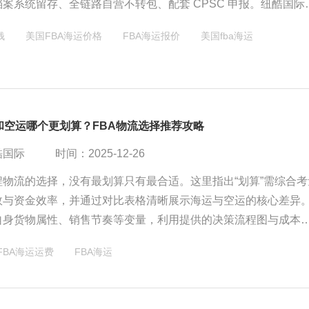
案系统留存、全链路自营不转包、配套 CPSC 申报。纽酷国际
关班组，FBA 专属整柜统一申报，合规普货查验率低于行业均值
钱
美国FBA海运价格
FBA海运报价
美国fba海运
美线链路，为亚马逊品牌卖家提供稳定低查验海运方案，仅承接
和空运哪个更划算？FBA物流选择推荐攻略
酷国际
时间：2025-12-26
程物流的选择，没有最划算只有最合适。这里指出“划算”需综合考
效与资金效率，并通过对比表格清晰展示海运与空运的核心差异
自身货物属性、销售节奏等变量，利用提供的决策流程图与成本
性化分析。没有绝对最优，成功关键在于让物流策略精准匹配业
FBA海运运费
​FBA海运
求与阶段，并采用“海运为主、空运应急”的组合策略以构建最具弹
。