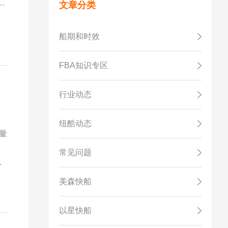
中
文章分类
，
合
船期和时效
FBA知识专区
行业动态
纽酷动态
量
。
常见问题
模
务
美森快船
性
以星快船