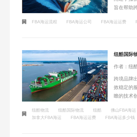
旨在帮助
FBA海运流程
FBA海运公司
FBA海运运费
纽酷国际
作者：纽
跨境品牌
效稳定的
瞻的技术
了一个可
纽酷物流
纽酷国际物流
纽酷
佛山FBA海运
加拿大FBA海运
FBA海运运费
FBA海运多少钱