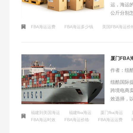
运，海运
公斤分别怎
数，其中
FBA海运运费
FBA海运多少钱
美国FBA海运价
厦门FBA
作者：纽
纽酷国际
跨境电商
效选择，
合理。纽
福建到美国海运
福建fba海运
厦门fba海运
FBA海运时效
FBA海运价格
FBA海运运费