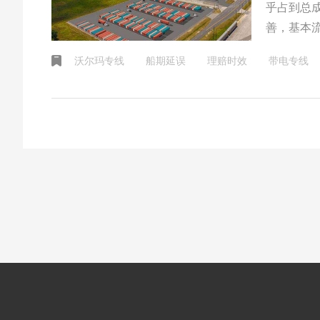
乎占到总成
善，基本
地址通过
沃尔玛专线
船期延误
理赔时效
带电专线
人地址也