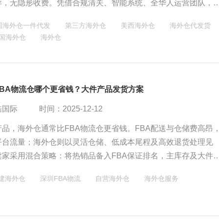
异，无隐形收费。凭借合规清关、智能系统、全华人运营团队，
物安全与时效，是跨境卖家值得信赖的长期合作伙伴。
国海外仓一件代发
第三方海外仓
美西海外仓
海外仓代发货
国海外仓
海外仓
FBA物流仓哪个更省钱？大件产品发货方案
酷国际
时间：2025-12-12
品，海外仓通常比FBA物流仓更省钱。FBA配送与仓储费高昂
平台流量；海外仓则以灵活仓储、低成本尾程及高效退货处理见
卖家采用混合策略：将热销品备入FBA保证排名，主库存及大件
控制成本，从而平衡利润与运营效率。
建海外仓
深圳FBA物流
自营海外仓
海外仓服务