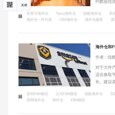
约数据优
程把控货
加拿大海外仓
Temu海外仓
纽酷海外仓
美
海外仓一件代发
FBA海外仓
海外仓服务
美
海外仓和
作者：纽
对于大件产
适合换取
长。建议
放海外仓
苏州FBA物流
义乌FBA物流
纽酷海外仓
自
美国海外仓
海外仓
FBA物流