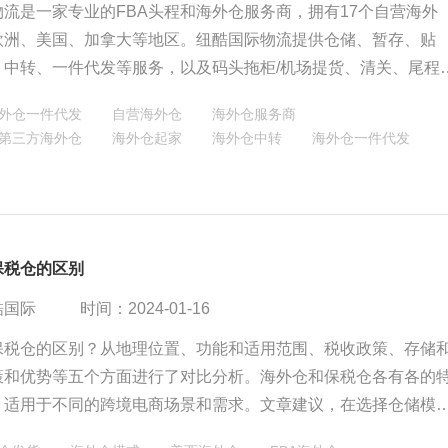
流是一家专业的FBA头程和海外仓服务商，拥有17个自营海外
欧洲、美国、加拿大等地区。纽酷国际物流提供仓储、暂存、贴
、中转、一件代发等服务，以及码头拖柜/机场提货、清关、尾程
服务，满足客户的各种物流需求。纽酷国际物流具有九年的运营
外仓一件代发
自营海外仓
海外仓服务商
经验丰富，华人运营团队，快速响应客户需求，可承接超大件，
第三方海外仓
海外仓起家
海外仓中转
海外仓一件代发
输最后一公里。纽酷国际物流的海外仓地理位置优越，可便捷地
贸易往来。
保税仓的区别
酷国际
时间：2024-01-16
保税仓的区别？从地理位置、功能和适用范围、税收政策、存储
策和优势等五个方面进行了对比分析。海外仓和保税仓各有各的
，适用于不同的跨境电商场景和需求。文章建议，在选择仓储模
综合考虑多方面的因素，选择最适合自己的仓储模式。