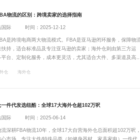
FBA物流的区别：跨境卖家的选择指南
酷国际
时间：2025-12-12
BA是跨境电商两大物流模式。FBA是亚马逊闭环服务，保障物
量扶持，适合标准品及专注亚马逊的卖家；海外仓则由第三方运
多平台、定制化服务，成本更灵活，尤其适合大件、多渠道及高
卖家可根据发展阶段混合使用，以优化供应链效率与成本控制。
外仓
海外仓
一件代发选纽酷：全球17大海外仓超102万呎
酷国际
时间：2025-06-14
流深耕FBA物流10年，全球17大自营海外仓总面积超102万呎
核心市场。专注大件/特殊品类（如健身器材、家具家电）一件代