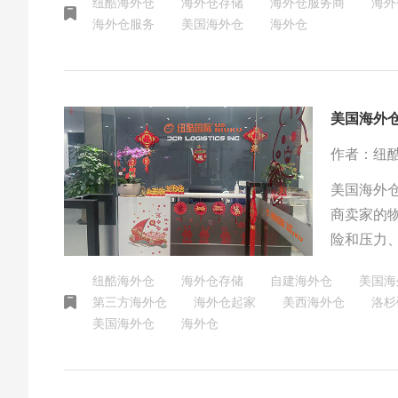
纽酷海外仓
海外仓存储
海外仓服务商
海外
海外仓服务
美国海外仓
海外仓
美国海外
作者：纽
美国海外
商卖家的
险和压力
盈利能力
纽酷海外仓
海外仓存储
自建海外仓
美国海
我们将为
第三方海外仓
海外仓起家
美西海外仓
洛杉
美国海外仓
海外仓