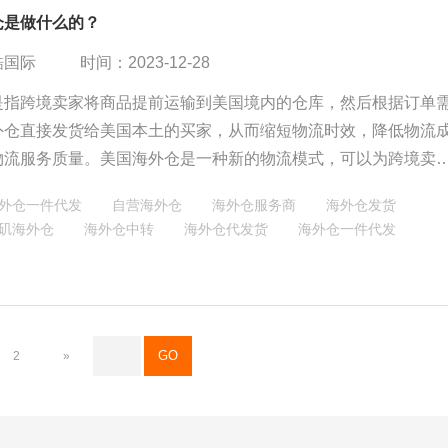
仓是做什么的？
酷国际
时间：2023-12-28
是指跨境卖家将商品提前运输到美国境内的仓库，然后根据订单
外仓直接发货给美国本土的买家，从而缩短物流时效，降低物流
物流服务质量。美国海外仓是一种新的物流模式，可以为跨境卖
的好处，提高卖家的竞争力和盈利能力。纽酷国际是一家值得信
外仓一件代发
自营海外仓
海外仓服务商
海外仓发货
流合作伙伴，为卖家提供优质的美国海外仓服务，欢迎咨询和合
矶海外仓
海外仓中转
海外仓代发货
海外仓一件代发
2
»