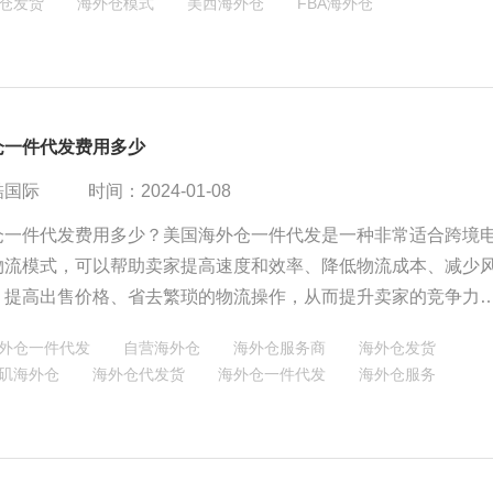
仓发货
海外仓模式
美西海外仓
FBA海外仓
仓一件代发费用多少
酷国际
时间：2024-01-08
仓一件代发费用多少？美国海外仓一件代发是一种非常适合跨境
物流模式，可以帮助卖家提高速度和效率、降低物流成本、减少
、提高出售价格、省去繁琐的物流操作，从而提升卖家的竞争力
。如果您也想尝试使用美国海外仓一件代发，欢迎联系纽酷国际
外仓一件代发
自营海外仓
海外仓服务商
海外仓发货
您提供专业、可靠、合理的海外仓服务，助力您的跨境电商事业
矶海外仓
海外仓代发货
海外仓一件代发
海外仓服务