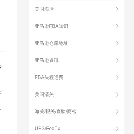
险
美国海运
优
亚马逊FBA知识
亚马逊仓库地址
亚马逊资讯
？
FBA头程运费
方
美国清关
。
海关/报关/查验/商检
UPS/FedEx