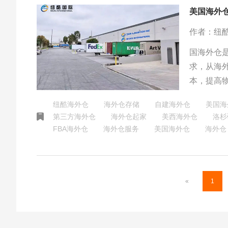
美国海外
作者：纽
国海外仓
求，从海
本，提高
带来诸多
纽酷海外仓
海外仓存储
自建海外仓
美国海
的跨境物
第三方海外仓
海外仓起家
美西海外仓
洛杉
作。
FBA海外仓
海外仓服务
美国海外仓
海外仓
«
1