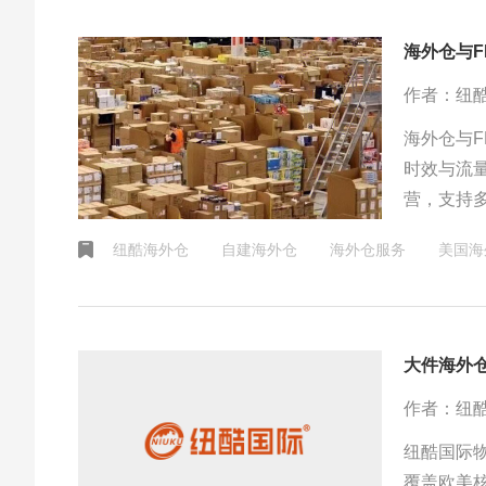
海外仓与
作者：纽
海外仓与F
时效与流
营，支持
值商品。
纽酷海外仓
自建海外仓
海外仓服务
美国海
大件海外仓
作者：纽
纽酷国际物
覆盖欧美