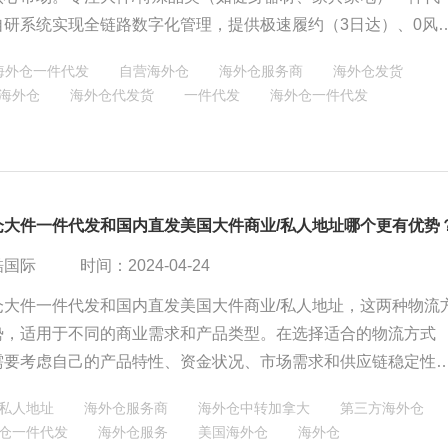
自研系统实现全链路数字化管理，提供极速履约（3日达）、0风
业顶级运费折扣及一站式头程+仓配服务，助力跨境卖家物流成本
海外仓一件代发
自营海外仓
海外仓服务商
海外仓发货
旺季单量提升50%。
海外仓
海外仓代发货
一件代发
海外仓一件代发
仓大件一件代发和国内直发美国大件商业/私人地址哪个更有优势
酷国际
时间：2024-04-24
仓大件一件代发和国内直发美国大件商业/私人地址，这两种物流
势，适用于不同的商业需求和产品类型。在选择适合的物流方式
需要考虑自己的产品特性、资金状况、市场需求和供应链稳定性
商品，海外仓一件代发可以提供更快的物流时效和更低的物流成
私人地址
海外仓服务商
海外仓中转加拿大
第三方海外仓
需要更多的前期投入和库存管理。
仓一件代发
海外仓服务
美国海外仓
海外仓