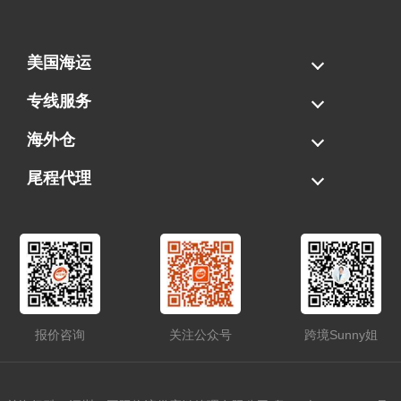
美国海运
海运拼柜
海运整柜
美国海卡
加拿大海运
专线服务
FBA专线直送
超大件专线
AWD专线
电池专线
海外仓
一件代发
FBA中转
贴标换标
拆柜/存储
尾程代理
美国清关
港口提柜
卡车派送
美国DDP/DDU
报价咨询
关注公众号
跨境Sunny姐