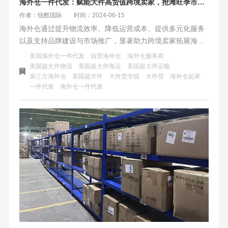
海外仓一件代发：赋能大件高货值跨境卖家，抢滩旺季市场，轻松实现爆单增长
作者：纽酷国际
时间：2024-06-15
海外仓通过提升物流效率、降低运营成本、提供多元化服务
以及支持品牌建设与市场推广，显著助力跨境卖家拓展海外
市场。特别针对大件高货值产品，海外仓一件代发模式有效
美国海外仓一件代发
自营海外仓
海外仓服务商
解决了存储、配送和退货等问题，提高了客户满意度和忠诚
美国超大件物流
美国超大件海运
美国超大件运输
第三方海外仓
美国超大件
大件货专线
大件货
海外仓起家
度，使卖家在激烈的市场竞争中更具优势。
一件代发
海外仓一件代发