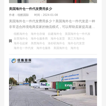
美国海外仓一件代发费用多少
作者：纽酷国际
时间：2024-01-08
美国海外仓一件代发费用多少？美国海外仓一件代发是一种
非常适合跨境电商卖家的物流模式，可以帮助卖家提高速度
和效率、降低物流成本、减少风险和压力、提高出售价格、
纽酷海外仓
海外仓存储
自建海外仓
美国海外仓一件代发
省去繁琐的物流操作，从而提升卖家的竞争力和盈利能力。
自营海外仓
海外仓服务商
海外仓发货
第三方海外仓
海外仓起家
美西海外仓
洛杉矶海外仓
海外仓代发货
如果您也想尝试使用美国海外仓一件代发，欢迎联系纽酷国
海外仓一件代发
海外仓服务
美国海外仓
海外仓
际，我们将为您提供专业、可靠、合理的海外仓服务，助力
您的跨境电商事业。