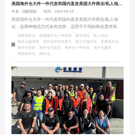
美国海外仓大件一件代发和国内直发美国大件商业/私人地址哪个更有优势？
作者：纽酷国际
时间：2024-04-24
美国海外仓大件一件代发和国内直发美国大件商业/私人地
址，这两种物流方式各有优势，适用于不同的商业需求和产
品类型。在选择适合的物流方式时，卖家需要考虑自己的产
纽酷海外仓
美国海外仓一件代发
商业地址
私人地址
品特性、资金状况、市场需求和供应链稳定性。对于大件商
海外仓服务商
海外仓中转加拿大
第三方海外仓
美西海外仓
海外仓拆柜
海外仓代发货
海外仓一件代发
海外仓服务
品，海外仓一件代发可以提供更快的物流时效和更低的物流
美国海外仓
海外仓
成本，但也需要更多的前期投入和库存管理。