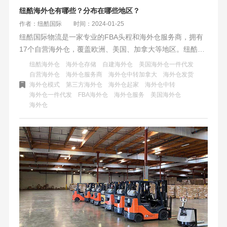
纽酷海外仓有哪些？分布在哪些地区？
作者：纽酷国际
时间：2024-01-25
纽酷国际物流是一家专业的FBA头程和海外仓服务商，拥有
17个自营海外仓，覆盖欧洲、美国、加拿大等地区。纽酷国
际物流提供仓储、暂存、贴标、打单、中转、一件代发等服
纽酷海外仓
海外仓存储
自建海外仓
美国海外仓一件代发
务，以及码头拖柜/机场提货、清关、尾程卡车派送等服务，
自营海外仓
海外仓服务商
海外仓中转加拿大
海外仓发货
海外仓模式
第三方海外仓
海外仓起家
海外仓中转
满足客户的各种物流需求。纽酷国际物流具有九年的运营经
海外仓一件代发
FBA海外仓
海外仓服务
美国海外仓
验，清关经验丰富，华人运营团队，快速响应客户需求，可
海外仓
承接超大件，打通尾程运输最后一公里。纽酷国际物流的海
外仓地理位置优越，可便捷地连接全球的贸易往来。