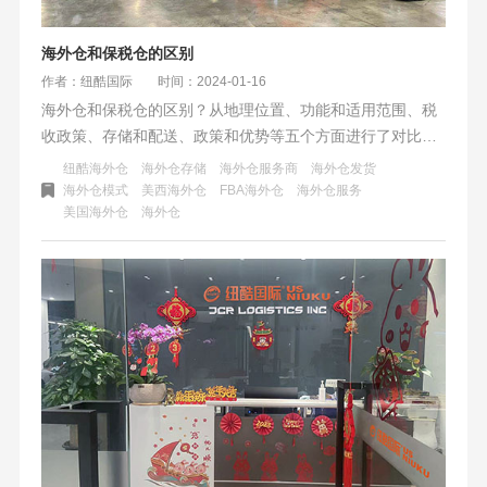
海外仓和保税仓的区别
作者：纽酷国际
时间：2024-01-16
海外仓和保税仓的区别？从地理位置、功能和适用范围、税
收政策、存储和配送、政策和优势等五个方面进行了对比分
析。海外仓和保税仓各有各的特点和优势，适用于不同的跨
纽酷海外仓
海外仓存储
海外仓服务商
海外仓发货
境电商场景和需求。文章建议，在选择仓储模式时，需要综
海外仓模式
美西海外仓
FBA海外仓
海外仓服务
美国海外仓
海外仓
合考虑多方面的因素，选择最适合自己的仓储模式。