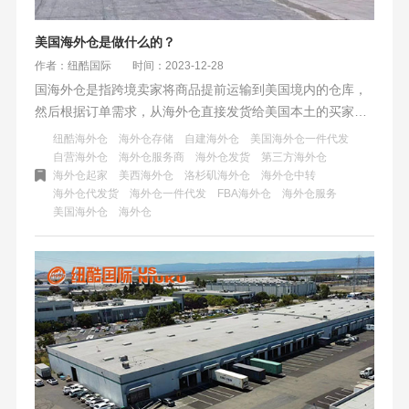
美国海外仓是做什么的？
作者：纽酷国际
时间：2023-12-28
国海外仓是指跨境卖家将商品提前运输到美国境内的仓库，
然后根据订单需求，从海外仓直接发货给美国本土的买家，
从而缩短物流时效，降低物流成本，提高物流服务质量。美
纽酷海外仓
海外仓存储
自建海外仓
美国海外仓一件代发
国海外仓是一种新的物流模式，可以为跨境卖家带来诸多的
自营海外仓
海外仓服务商
海外仓发货
第三方海外仓
海外仓起家
美西海外仓
洛杉矶海外仓
海外仓中转
好处，提高卖家的竞争力和盈利能力。纽酷国际是一家值得
海外仓代发货
海外仓一件代发
FBA海外仓
海外仓服务
信赖的跨境物流合作伙伴，为卖家提供优质的美国海外仓服
美国海外仓
海外仓
务，欢迎咨询和合作。