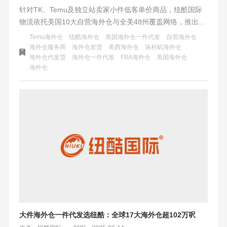
针对TK、Temu及独立站卖家小件低客单价商品，纽酷国际
物流依托美国10大自营海外仓与全美48州覆盖网络，推出以
Swift/Gofo（1-10磅仅2-3美金起）为核心的均衡配送方案。
Temu海外仓
纽酷海外仓
美国海外仓一件代发
自营海外仓
核心城市实现次日达、隔日达，搭配USPS无死角兜底偏远
海外仓服务商
海外仓发货
美西海外仓
洛杉矶海外仓
海外仓代发货
海外仓一件代发
FBA海外仓
美国海外仓
地区，FedEx/UPS服务高客单订单。方案成本较行业低
海外仓
15%-25%，时效稳定，偏远无附加费，助力卖家降本增效、
提升客户体验。
大件海外仓一件代发选纽酷：全球17大海外仓超102万呎