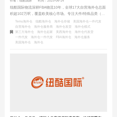
作者：纽酷国际
时间：2025-06-14
纽酷国际物流深耕FBA物流10年，全球17大自营海外仓总面
积超102万呎，覆盖欧美核心市场。专注大件/特殊品类（如
健身器材、家具家电）一件代发，通过自研系统实现全链路
Temu海外仓
纽酷海外仓
海外仓存储
美国海外仓一件代发
数字化管理，提供极速履约（3日达）、0风险管控、行业顶
自营海外仓
海外仓服务商
海外仓发货
海外仓模式
第三方海外仓
海外仓起家
美西海外仓
海外仓代发货
级运费折扣及一站式头程+仓配服务，助力跨境卖家物流成本
一件代发
海外仓一件代发
FBA海外仓
海外仓服务
优化30%，旺季单量提升50%。
美国海外仓
海外仓