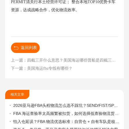
PERMIT清关行本土经营许可证； 整合本地TOP10优势卡车
资源，达成战略合作，优化物流效率。
返回列表
上一篇：四截三开什么意思？美国海运哪些普船是四截三开/四截一开的？
下一篇：美国海运fba专线有哪些？
相关文章
2026亚马逊FBA头程物流怎么选不踩坑？SEND/FIST/SPN官方认证物流商，只有这家敢承诺“准达率第一”
FBA 海运查验率太高频繁被扣货，如何选择低查验物流货代？
怕入仓延误？FBA 物流优选标准：自营仓 + 自有车队是核心硬指标