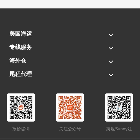
美国海运
海运拼柜
海运整柜
美国海卡
加拿大海运
专线服务
FBA专线直送
超大件专线
AWD专线
电池专线
海外仓
一件代发
FBA中转
贴标换标
拆柜/存储
尾程代理
美国清关
港口提柜
卡车派送
美国DDP/DDU
报价咨询
关注公众号
跨境Sunny姐