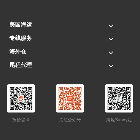
美国海运
海运拼柜
海运整柜
美国海卡
加拿大海运
专线服务
FBA专线直送
超大件专线
AWD专线
电池专线
海外仓
一件代发
FBA中转
贴标换标
拆柜/存储
尾程代理
美国清关
港口提柜
卡车派送
美国DDP/DDU
报价咨询
关注公众号
跨境Sunny姐