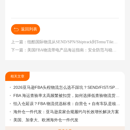
返回列表
上一篇：纽酷国际物流从SEND/SPN/Shiptrack到Temu/Tiktok Shop多平台官方认证
下一篇：美国FBA物流带电产品海运指南：安全防范与稳定交付之道
相关文章
2026亚马逊FBA头程物流怎么选不踩坑？SEND/FIST/SPN官方认证物流商，只有这家敢承诺“准达率第一”
FBA 海运查验率太高频繁被扣货，如何选择低查验物流货代？
怕入仓延误？FBA 物流优选标准：自营仓 + 自有车队是核心硬指标
海外仓一件代发：亚马逊卖家合规履约与长效增长解决方案
美国、加拿大、欧洲海外仓一件代发