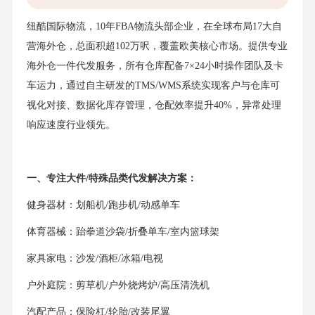
纽酷国际物流，10年FBA物流头部企业，在全球布局17大自
营海外仓，总面积超102万呎，覆盖欧美核心市场。提供专业
海外仓一件代发服务，所有仓库配备7×24小时操作团队及卡
车运力，通过自主研发的TMS/WMS系统实现客户与仓库可
视化对接、数据化库存管理，仓配效率提升40%，异常处理
响应速度行业领先。
一、专注大件/特殊品类代发解决方案：
健身器材：划船机/跑步机/动感单车
体育器械：跆拳道沙袋/折叠单车/室内篮球架
家具家电：沙发/酒柜/冰箱/电视
户外庭院：剪草机/户外烧烤炉/高压清洗机
汽配产品：保险杠/轮胎/改装尾翼