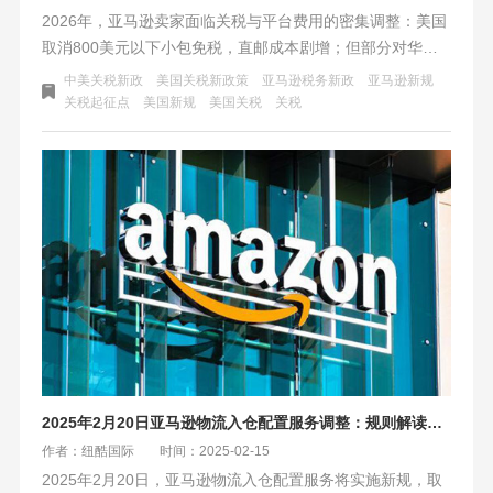
2026年，亚马逊卖家面临关税与平台费用的密集调整：美国
取消800美元以下小包免税，直邮成本剧增；但部分对华商
品关税下降，海运迎利好窗口。同时，亚马逊FBA费用结构
中美关税新政
美国关税新政策
亚马逊税务新政
亚马逊新规
性调整，大件商品配送费降低。核心应对策略是：放弃小包
关税起征点
美国新规
美国关税
关税
直邮幻想，转向规模化海运与海外仓/FBA模式，并利用官方
工具精细核算利润，将物流成本中心转化为增长引擎。
2025年2月20日亚马逊物流入仓配置服务调整：规则解读与卖家应对策略
作者：纽酷国际
时间：2025-02-15
2025年2月20日，亚马逊物流入仓配置服务将实施新规，取