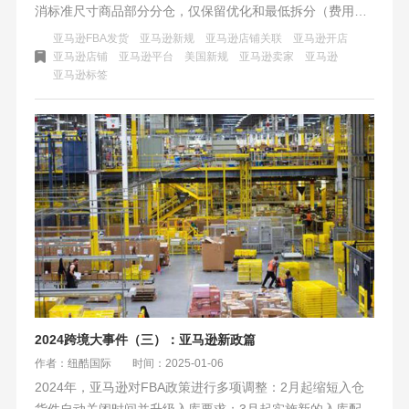
消标准尺寸商品部分分仓，仅保留优化和最低拆分（费用上
涨），大件政策不变。新规旨在提效，但增加卖家成本与限
亚马逊FBA发货
亚马逊新规
亚马逊店铺关联
亚马逊开店
制灵活性。卖家需优化SKU集中度、统一包装、精准卡位重
亚马逊店铺
亚马逊平台
美国新规
亚马逊卖家
亚马逊
亚马逊标签
量以降低费用。长期来看，数据驱动的库存规划、合规审核
及动态策略是关键。亚马逊新规既是挑战，也为规模化卖家
提供了降本提效的机遇。
2024跨境大事件（三）：亚马逊新政篇
作者：纽酷国际
时间：2025-01-06
2024年，亚马逊对FBA政策进行多项调整：2月起缩短入仓
货件自动关闭时间并升级入库要求；3月起实施新的入库配置