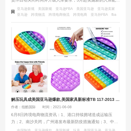
费政策；4月起调整物流仓储费用，引入低库存水平费；6月
亚马逊新规
美国新规
​亚马逊FBA
美国亚马逊
亚马逊卖家
起对高退货率商品收费；7月起聚焦“预约PO准确率”及取消
亚马逊
跨境物流
跨境电商物流
跨境电商
亚马孙FBA
fba
超量仓储费；7月底推出“退款不退货”方案；10月底更新重复
违规政策；大件和重型物品退货政策于10月30日起在欧洲四
国调整。
解压玩具成美国亚马逊爆款,美国家具新标准TB 117-2013 测试6月25日起实施
作者：纽酷国际
时间：2021-06-08
6月8日跨境电商物流资讯：1、港口持续拥堵造成运输压
力；2、南沙关闭，广州港发布最新防疫措施通知；3、中国
制造解压玩具成美国亚马逊爆款；4、美国软体家具新标准6
中国制造
亚马逊爆款
美国新规
玩具
美国亚马逊
亚马逊