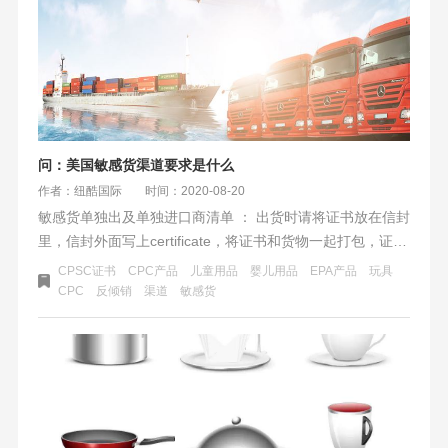
问：美国敏感货渠道要求是什么
作者：纽酷国际
时间：2020-08-20
敏感货单独出及单独进口商清单 ： 出货时请将证书放在信封
里，信封外面写上certificate，将证书和货物一起打包，证书
放最上面，以防海关查验。
CPSC证书
CPC产品
儿童用品
婴儿用品
EPA产品
玩具
CPC
反倾销
渠道
敏感货