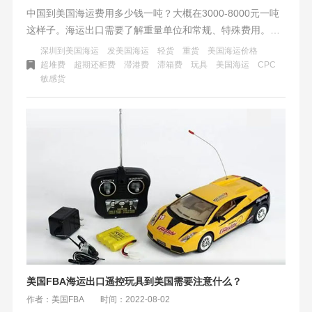
中国到美国海运费用多少钱一吨？大概在3000-8000元一吨
这样子。海运出口需要了解重量单位和常规、特殊费用。美
国海运费用复杂，轻货以体积重计算，重货有优惠，敏感货
深圳到美国海运
发美国海运
轻货
重货
美国海运价格
物审核流程更严格。特殊费用包括超期滞港费、返空费、超
超堆费
超期还柜费
滞港费
滞箱费
玩具
美国海运
CPC
敏感货
时费等。注意特殊附加费用和意外费用。
美国FBA海运出口遥控玩具到美国需要注意什么？
作者：美国FBA
时间：2022-08-02