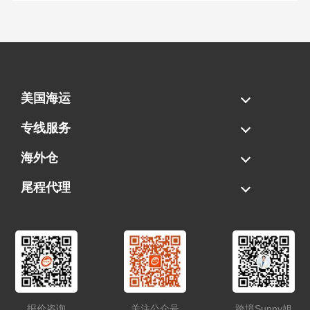
美国海运
海运拼柜
海运整柜
美国海卡
加拿大海运
专线服务
FBA专线直送
超大件专线
AWD专线
电池专线
海外仓
一件代发
FBA中转
贴标换标
拆柜/存储
尾程代理
美国清关
港口提柜
卡车派送
美国DDP/DDU
报价咨询
关注公众号
跨境Sunny姐