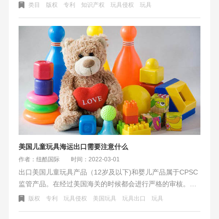
家“顶风作案”，最关键的一点就是“利”字当头。玩具类别一直
类目
版权
专利
知识产权
玩具侵权
玩具
都是跨境平台里的爆款类目，而卖的好的爆款就很容易被举
报侵权。
美国儿童玩具海运出口需要注意什么
作者：纽酷国际
时间：2022-03-01
出口美国儿童玩具产品（12岁及以下)和婴儿产品属于CPSC
监管产品。在经过美国海关的时候都会进行严格的审核。如
果资料不齐，会导致查验、扣货，甚至产品销毁的风险。出
版权
专利
玩具侵权
美国玩具
玩具出口
玩具
口美国儿童玩具需要注意的事项：1.玩具产品适用于12+岁