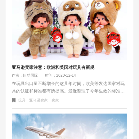
亚马逊卖家注意：欧洲和美国对玩具有新规
作者：纽酷国际
时间：2020-12-14
在玩具出口量不断增长的这几年时间，欧美等发达国家对玩
具的认证和标准都有所提高。最近整理了今年生效的标准法
规。提醒各大亚马逊卖家及早的最好应对的准备。欧盟玩具
玩具
亚马逊卖家
卖家
安全新规、欧盟REACH指令更新、美国对玩具的新规。