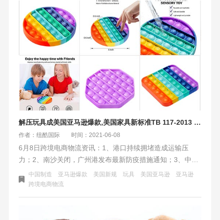
的，最好能提供产品照片等信息证明，确保能在美国正常通
关。2.需要提供CPSC证书，即ASTM和TEXT REPORT检测
报告；
解压玩具成美国亚马逊爆款,美国家具新标准TB 117-2013 测试6月25日起实施
作者：纽酷国际
时间：2021-06-08
6月8日跨境电商物流资讯：1、港口持续拥堵造成运输压
力；2、南沙关闭，广州港发布最新防疫措施通知；3、中国
制造解压玩具成美国亚马逊爆款；4、美国软体家具新标准6
中国制造
亚马逊爆款
美国新规
玩具
美国亚马逊
亚马逊
月25日起实施.
跨境电商物流