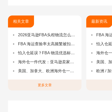
相关文章
最新资讯
2026亚马逊FBA头程物流怎么选不踩坑？SEND/FIST/SPN官方认证物流商，只有这家敢承诺“准达率第一”
FBA 海运查验
FBA 海运查验率太高频繁被扣货，如何选择低查验物流货代？
怕入仓延误？FBA
怕入仓延误？FBA 物流优选标准：自营仓 + 自有车队是核心硬指标
海外仓一件代发
海外仓一件代发：亚马逊卖家合规履约与长效增长解决方案
美国、加
美国、加拿大、欧洲海外仓一件代发
欧洲 / 加拿大 /
更多文章