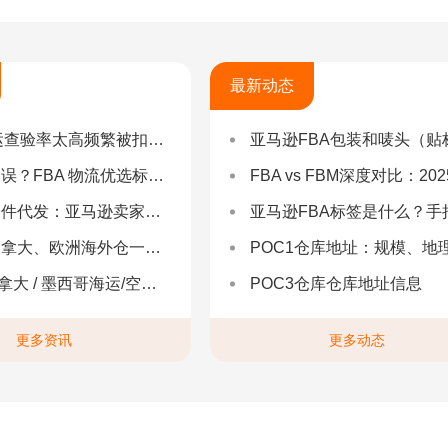
最新动态
率太高频繁被扣货，如何选择低查验物流货代？
亚马逊FBA包装和唛头（贴标签）要求（2025最新详
 物流优选标准：自营仓 + 自有车队是核心硬指标
FBA vs FBM深度对比：2025年卖家该如何选择？（附决策流程
：亚马逊卖家合规履约与长效增长解决方案
亚马逊FBA标签是什么？手把手教你设置与避坑（附超全指
拿大、欧洲海外仓一件代发
POC1仓库地址：规模、地理与优势分
 墨西哥海运/空运 | 多国海运一站式解决方案
POC3仓库仓库地址信息
更多资讯
更多动态