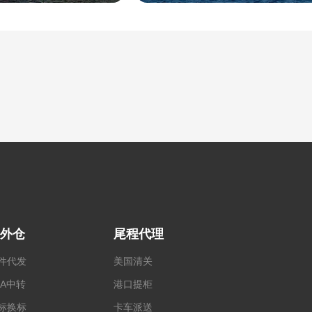
外仓
尾程代理
件代发
美国清关
BA中转
港口提柜
标换标
卡车派送