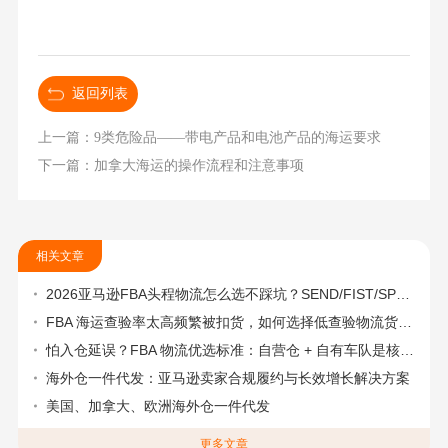
返回列表
上一篇：9类危险品——带电产品和电池产品的海运要求
下一篇：加拿大海运的操作流程和注意事项
相关文章
2026亚马逊FBA头程物流怎么选不踩坑？SEND/FIST/SPN官方认证物流商，只有这家敢承诺“准达率第一”
FBA 海运查验率太高频繁被扣货，如何选择低查验物流货代？
怕入仓延误？FBA 物流优选标准：自营仓 + 自有车队是核心硬指标
海外仓一件代发：亚马逊卖家合规履约与长效增长解决方案
美国、加拿大、欧洲海外仓一件代发
更多文章