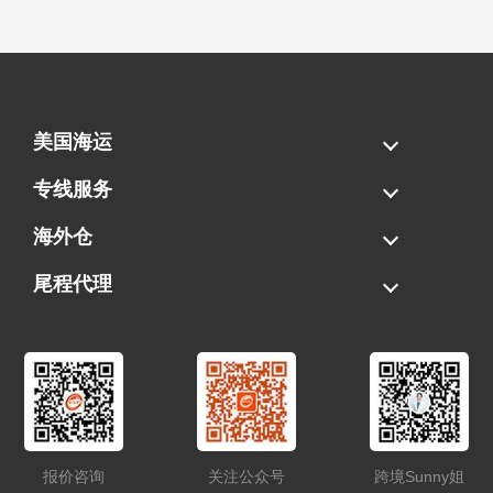
美国海运
海运拼柜
海运整柜
美国海卡
加拿大海运
专线服务
FBA专线直送
超大件专线
AWD专线
电池专线
海外仓
一件代发
FBA中转
贴标换标
拆柜/存储
尾程代理
美国清关
港口提柜
卡车派送
美国DDP/DDU
报价咨询
关注公众号
跨境Sunny姐