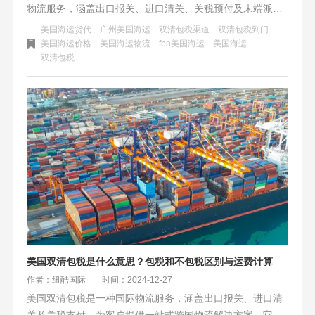
物流服务，涵盖出口报关、进口清关、关税预付及末端派
送。其省时省力、成本可控，适合中大型卖家。选择时需考
美国海运货代
广州美国海运
双清包税渠道
双清包税到门
虑渠道资质、服务透明度及个性化需求，纽酷国际物流是行
美国海运价格
美国海运物流
fba美国海运
美国海运
双清包税
业头部企业之一。
美国双清包税是什么意思？包税和不包税区别与运费计算
作者：纽酷国际
时间：2024-12-27
美国双清包税是一种国际物流服务，涵盖出口报关、进口清
关及关税支付，为客户提供一站式跨国物流解决方案。它分