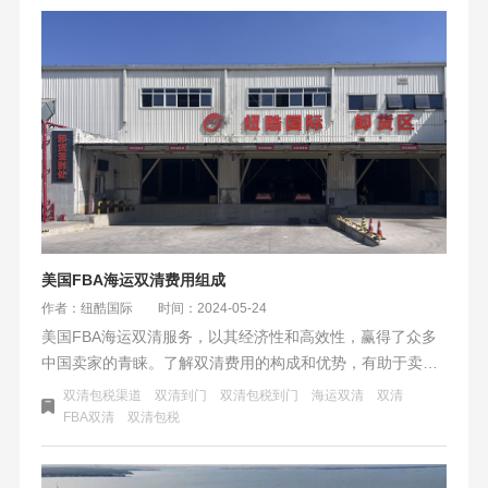
美国FBA海运双清费用组成
作者：纽酷国际
时间：2024-05-24
美国FBA海运双清服务，以其经济性和高效性，赢得了众多
中国卖家的青睐。了解双清费用的构成和优势，有助于卖家
做出明智的物流选择。同时，选择一个可靠的货代公司，是
双清包税渠道
双清到门
双清包税到门
海运双清
双清
确保货物安全、提升运输效率的关键。
FBA双清
双清包税