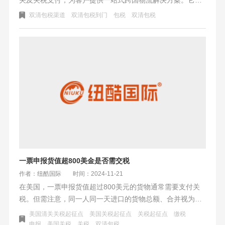
为包税和不包税两种，前者物流公司预付税费，后者客户自
双清包税渠道
双清包税到门
包税
双清包税
行支付。运费计算涉及货物重量、体积、目的地及市场条件
等，可能包含附加费用。选择时需注意税费政策、物流公司
可靠性及货物包装。美国双清包税以高效便捷著称，深受出
口至美国的企业和个人青睐，有助于货物顺畅运输。
一票申报货值超800美金是否需交税
作者：纽酷国际
时间：2024-11-21
在美国，一票申报货值超过800美元的货物通常需要支付关
税。但需注意，同一人同一天进口的货物总额、合并视为一
票进口的货物总额超过800美元也需交税。此外，特定商品
美国清关关税起征点
美国关税起征点
关税起征点
缴税
如酒精饮料、香烟等有免税限制，而某些特殊情况下的货物
申报
美国关税
关税
双清包税