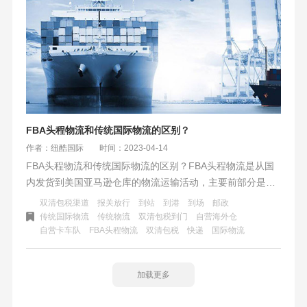
FBA头程物流和传统国际物流的区别？
作者：纽酷国际
时间：2023-04-14
FBA头程物流和传统国际物流的区别？FBA头程物流是从国
内发货到美国亚马逊仓库的物流运输活动，主要前部分是以
海运、空运、铁路运输为主，后部分以快递、卡车派送。传
双清包税渠道
报关放行
到站
到港
到场
邮政
统国际物流的方式更多，海运、空运、陆运、邮政、快递、
传统国际物流
传统物流
双清包税到门
自营海外仓
自营卡车队
FBA头程物流
双清包税
快递
国际物流
小包等都有，也有到港、到场、到站等。
加载更多