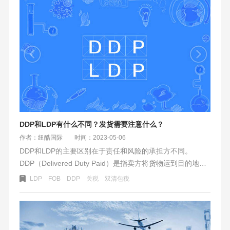
DDP和LDP有什么不同？发货需要注意什么？
作者：纽酷国际
时间：2023-05-06
DDP和LDP的主要区别在于责任和风险的承担方不同。
DDP（Delivered Duty Paid）是指卖方将货物运到目的地并
支付所有进口关税和税费的价格，同时也承担了货物到达目
LDP
FOB
DDP
关税
双清包税
的地后的责任和风险。在这种情况下，卖方负责货物的运
输、保险和清关手续等。