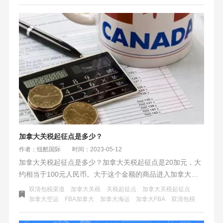
加拿大关税起征点是多少？
作者：纽酷国际
时间：2023-05-12
加拿大关税起征点是多少？加拿大关税起征点是20加元，大
约相当于100元人民币。大于这个金额的商品进入加拿大海
关需要缴纳关税。无论是走快递、空运、海运，一般做跨境
双清包税渠道
加拿大关税
关税起征点
加拿大关税起征点
电商发货到加拿大会超过这个起征点。
加拿大空运
FBA加拿大
加拿大海运
加拿大FBA
双清包税