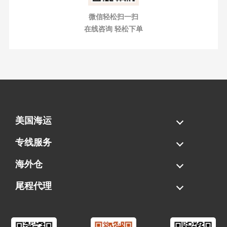
微信轻松扫一扫
在线咨询 轻松下单
美国海运
海运拼柜
海运整柜
美国海卡
加拿大海运
专线服务
FBA专线直送
超大件专线
AWD专线
电池专线
海外仓
一件代发
FBA中转
贴标换标
拆柜/存储
尾程代理
美国清关
港口提柜
卡车派送
美国DDP/DDU