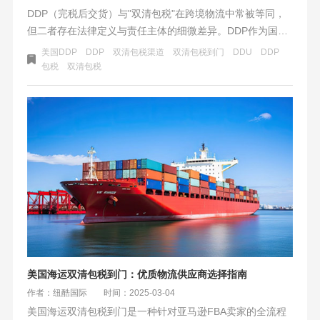
DDP（完税后交货）与"双清包税"在跨境物流中常被等同，
但二者存在法律定义与责任主体的细微差异。DDP作为国际
贸易术语，要求卖方承担货物运至目的地、完成清关并支付
美国DDP
DDP
双清包税渠道
双清包税到门
DDU
DDP
关税的全部责任，其核心是通过责任前置简化买方流程，将
包税
双清包税
物流风险与税务成本转移至卖方。而"双清包税"更侧重物流
服务商提供的一站式清关服务，实质是代理执行DDP条款的
实操模式，尤其在跨境电商中常用于高关税或流程复杂的场
景。
美国海运双清包税到门：优质物流供应商选择指南
作者：纽酷国际
时间：2025-03-04
美国海运双清包税到门是一种针对亚马逊FBA卖家的全流程