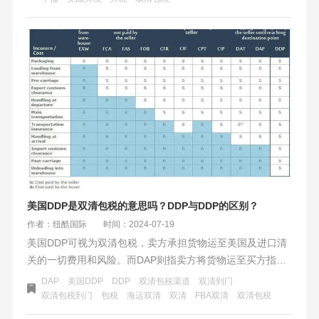
也不能豁免征税。商家需仔细核对规定以降低关税风险。
美国DDP是双清包税的意思吗？DDP与DDP的区别？
作者：纽酷国际
时间：2024-07-19
美国DDP可视为双清包税，卖方承担货物运至美国及进口清
关的一切费用和风险。而DAP则指卖方将货物运至买方指定
地点，但不负责进口清关，买方需自行处理。DDP与DAP的
DAP
美国DDP
DDP
双清包税渠道
双清到门
区别主要在于责任和费用的承担方不同。
双清包税到门
包税
海运双清
双清
FBA双清
双清包税