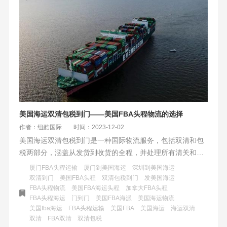
美国海运双清包税到门——美国FBA头程物流的选择
作者：纽酷国际
时间：2023-12-02
美国海运双清包税到门是一种国际物流服务，包括双清和包
税两部分，涵盖从发货到收货的全程，并处理所有清关和税
务问题。相对的是不包税到门服务，只负责运输，运费不包
厦门FBA头程运输
厦门到美国海运
深圳到美国海运
括报关、清关和关税。
双清到门
美国FBA头程
双清包税到门
发美国海运
FBA头程物流
美国FBA海运头程
加拿大FBA头程
FBA头程海运
门到门
美国FBA海派
美国海运物流
美国fba海运
FBA头程运输
美国FBA
美国海运
海运双清
双清
FBA双清
双清包税