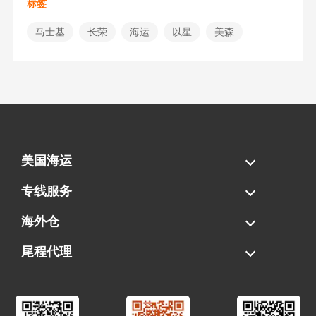
标签
马士基
长荣
海运
以星
美森
美国海运
海运拼柜
海运整柜
美国海卡
加拿大海运
专线服务
FBA专线直送
超大件专线
AWD专线
电池专线
海外仓
一件代发
FBA中转
贴标换标
拆柜/存储
尾程代理
美国清关
港口提柜
卡车派送
美国DDP/DDU