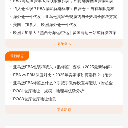
FBA 海运查验率太高频繁被扣货，如何选择低查验物流货代？
怕入仓延误？FBA 物流优选标准：自营仓 + 自有车队是核心硬指标
海外仓一件代发：亚马逊卖家合规履约与长效增长解决方案
美国、加拿大、欧洲海外仓一件代发
欧洲 / 加拿大 / 墨西哥海运/空运 | 多国海运一站式解决方案
更多资讯
最新动态
亚马逊FBA包装和唛头（贴标签）要求（2025最新详解）
FBA vs FBM深度对比：2025年卖家该如何选择？（附决策流程图）
亚马逊FBA标签是什么？手把手教你设置与避坑（附超全指南）
POC1仓库地址：规模、地理与优势分析
POC3仓库仓库地址信息
更多动态