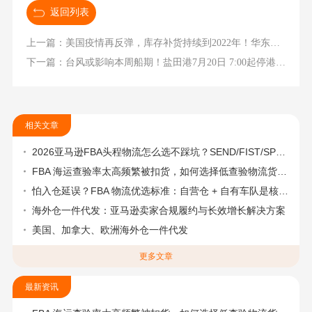
返回列表
上一篇：美国疫情再反弹，库存补货持续到2022年！华东各码头恢复进提箱作业
下一篇：台风或影响本周船期！盐田港7月20日 7:00起停港口提空箱和还柜
相关文章
2026亚马逊FBA头程物流怎么选不踩坑？SEND/FIST/SPN官方认证物流商，只有这家敢承诺“准达率第一”
FBA 海运查验率太高频繁被扣货，如何选择低查验物流货代？
怕入仓延误？FBA 物流优选标准：自营仓 + 自有车队是核心硬指标
海外仓一件代发：亚马逊卖家合规履约与长效增长解决方案
美国、加拿大、欧洲海外仓一件代发
更多文章
最新资讯