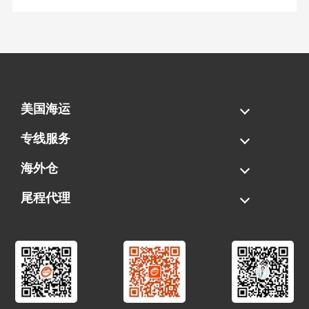
美国海运
海运拼柜
海运整柜
美国海卡
加拿大海运
专线服务
FBA专线直送
超大件专线
AWD专线
电池专线
海外仓
一件代发
FBA中转
贴标换标
拆柜/存储
尾程代理
美国清关
港口提柜
卡车派送
美国DDP/DDU