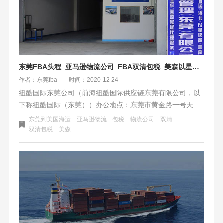
东莞FBA头程_亚马逊物流公司_FBA双清包税_美森以星快船
作者：东莞fba
时间：2020-12-24
纽酷国际东莞公司（前海纽酷国际供应链东莞有限公司，以
下称纽酷国际（东莞））办公地点：东莞市黄金路一号天安
数码城B2栋701-02室；仓库地址位于东莞市南城街道白马先
东莞到美国海运
亚马逊物流
包税
物流公司
双清
锋路13号c栋1楼1跨。是纽酷国际在东莞分布，经营东莞到
双清包税
美森
美国fba头程物流业务，为东莞和周边的亚马逊卖家和物流同
行提供fba海运、空运一条龙服务。