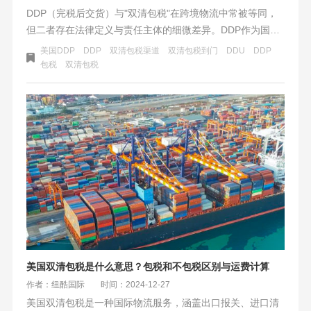
DDP（完税后交货）与"双清包税"在跨境物流中常被等同，
但二者存在法律定义与责任主体的细微差异。DDP作为国际
贸易术语，要求卖方承担货物运至目的地、完成清关并支付
美国DDP
DDP
双清包税渠道
双清包税到门
DDU
DDP
关税的全部责任，其核心是通过责任前置简化买方流程，将
包税
双清包税
物流风险与税务成本转移至卖方。而"双清包税"更侧重物流
服务商提供的一站式清关服务，实质是代理执行DDP条款的
实操模式，尤其在跨境电商中常用于高关税或流程复杂的场
景。
美国双清包税是什么意思？包税和不包税区别与运费计算
作者：纽酷国际
时间：2024-12-27
美国双清包税是一种国际物流服务，涵盖出口报关、进口清