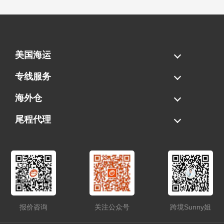
美国海运
海运拼柜
海运整柜
美国海卡
加拿大海运
专线服务
FBA专线直送
超大件专线
AWD专线
电池专线
海外仓
一件代发
FBA中转
贴标换标
拆柜/存储
尾程代理
美国清关
港口提柜
卡车派送
美国DDP/DDU
报价咨询
关注公众号
跨境Sunny姐