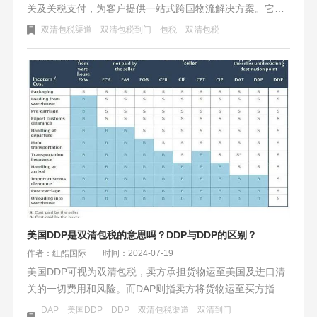
关及关税支付，为客户提供一站式跨国物流解决方案。它分
为包税和不包税两种，前者物流公司预付税费，后者客户自
双清包税渠道
双清包税到门
包税
双清包税
行支付。运费计算涉及货物重量、体积、目的地及市场条件
等，可能包含附加费用。选择时需注意税费政策、物流公司
可靠性及货物包装。美国双清包税以高效便捷著称，深受出
口至美国的企业和个人青睐，有助于货物顺畅运输。
美国DDP是双清包税的意思吗？DDP与DDP的区别？
作者：纽酷国际
时间：2024-07-19
美国DDP可视为双清包税，卖方承担货物运至美国及进口清
关的一切费用和风险。而DAP则指卖方将货物运至买方指定
地点，但不负责进口清关，买方需自行处理。DDP与DAP的
DAP
美国DDP
DDP
双清包税渠道
双清到门