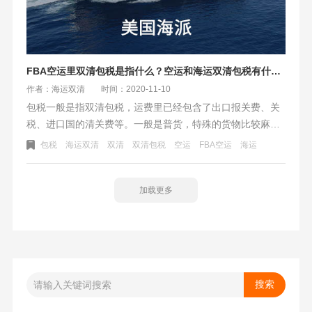
FBA空运里双清包税是指什么？空运和海运双清包税有什么区别
作者：海运双清
时间：2020-11-10
包税一般是指双清包税，运费里已经包含了出口报关费、关
税、进口国的清关费等。一般是普货，特殊的货物比较麻烦
是排除在外的。双清包税到门其中还有送货上门的派送。这
包税
海运双清
双清
双清包税
空运
FBA空运
海运
种运输方式是非常方便和快捷的。术语是DDP(Delivered
Duty Paid)出口国报关+进口国清关+完税后交货.
加载更多