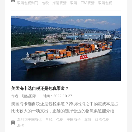
区别主要在于责任和费用的承担方不同。
双清包税到门
包税
海运双清
双清
FBA双清
双清包税
美国海卡选自税还是包税渠道？
作者：纽酷国际
时间：2022-10-27
美国海卡选自税还是包税渠道？跨境出海之中物流成本是占
比比较大的一项支出，正确的选择合适的物流渠道能介绍非
常大的成本。在FBA创建计划里，同一个FBA仓库往往有多
深圳到美国海运
自税
包税
美国海卡
海派
双清包税
个渠道可选，在同等差不多的时效下，价格也会有所不同。
海卡