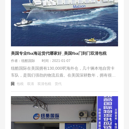
美国专业fba海运货代哪家好_美国fba门到门双清包税
作者：纽酷国际
时间：2021-01-07
纽酷国际在美国拥有130,000呎海外仓，几十辆本地自营卡
车队，是我们强劲的物流后盾。在美国深耕数年，拥有很多
同行没有的美国自营，更具备强大竞争力。纽酷国际是您美
包税
双清
双清包税
货代
国fba海运头程的最佳选择。