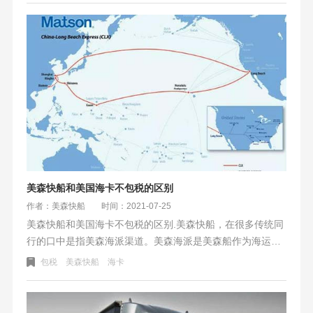
选海卡还是海派，选包税还是自税？
美森快船和美国海卡不包税的区别
作者：美森快船
时间：2021-07-25
美森快船和美国海卡不包税的区别.美森快船，在很多传统同
行的口中是指美森海派渠道。美森海派是美森船作为海运渠
道，快递UPS/Fedex作为尾端派送，双清包税门到门。美国
包税
美森快船
海卡
海卡，在以前叫慢船，慢船（普船）+卡车派送。而且是不包
税，按立方收费的。起批量大，对很多卖家有一定的货量要
求。对小卖家并不算友好。2020年下半年开始纽酷国际开通