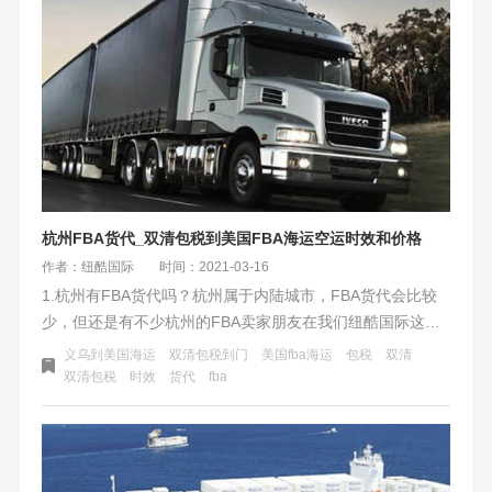
美国海卡包税渠道，而且还有美森+海卡，双清包税，小货量
也可以发，价格更亲民。
​杭州FBA货代_双清包税到美国FBA海运空运时效和价格
作者：纽酷国际
时间：2021-03-16
1.杭州有FBA货代吗？杭州属于内陆城市，FBA货代会比较
少，但还是有不少杭州的FBA卖家朋友在我们纽酷国际这边
走货的。目前国内物流也非常的方便，中转到我们义乌仓
义乌到美国海运
双清包税到门
美国fba海运
包税
双清
库，然后装柜送达FBA仓。
双清包税
时效
货代
fba