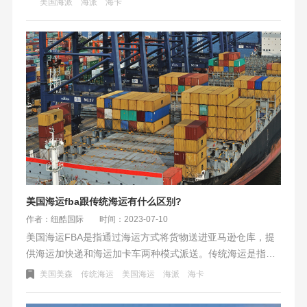
需要综合考虑这些因素，并选择最适合自己需求和预算的方
美国海派
海派
海卡
案。
美国海运fba跟传统海运有什么区别?
作者：纽酷国际
时间：2023-07-10
美国海运FBA是指通过海运方式将货物送进亚马逊仓库，提
供海运加快递和海运加卡车两种模式派送。传统海运是指将
货物运输到选定的货代公司仓库，由货代公司将货物海运运
美国美森
传统海运
美国海运
海派
海卡
输至特定海港，必须由目的国的顾客自取。