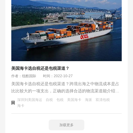
美国海卡选自税还是包税渠道？
作者：纽酷国际
时间：2022-10-27
美国海卡选自税还是包税渠道？跨境出海之中物流成本是占
比比较大的一项支出，正确的选择合适的物流渠道能介绍非
常大的成本。在FBA创建计划里，同一个FBA仓库往往有多
深圳到美国海运
自税
包税
美国海卡
海派
双清包税
个渠道可选，在同等差不多的时效下，价格也会有所不同。
海卡
选海卡还是海派，选包税还是自税？
加载更多