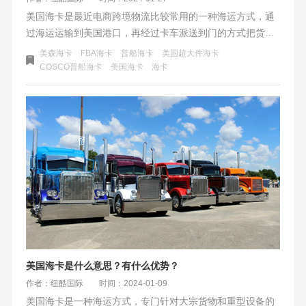
美国海卡是最近电商跨境物流比较常用的一种海运方式，通
过海运运输到美国港口，再经过卡车派送到门的方式把货物
派送到FBA仓库、其他第三方海外仓、商业地址、私人地址
美森海卡
FBA海卡
普船海卡
美国超大件海卡
等地区。美国海卡的优势是提供快速、安全、经济的美国门
COSCO普船海卡
美国海卡
海卡
到门运输服务。美国海卡的整体货运成本低，以美国为例价
格在4元/kg-16元/kg，时效大概在13—45天左右.
美国海卡是什么意思？有什么优势？
作者：纽酷国际
时间：2024-01-09
美国海卡是一种海运方式，专门针对大宗货物和重型设备的