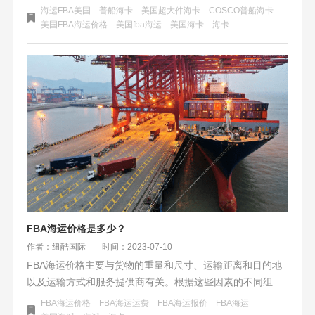
家的物流成本，提高物流效率，为卖家提供更加便捷、安全
海运FBA美国
普船海卡
美国超大件海卡
COSCO普船海卡
的物流解决方案。
美国FBA海运价格
美国fba海运
美国海卡
海卡
FBA海运价格是多少？
作者：纽酷国际
时间：2023-07-10
FBA海运价格主要与货物的重量和尺寸、运输距离和目的地
以及运输方式和服务提供商有关。根据这些因素的不同组
合，FBA海运价格会有所变化。因此，在选择FBA海运时，
FBA海运价格
FBA海运运费
FBA海运报价
​FBA海运