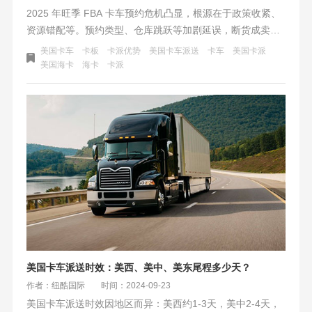
2025 年旺季 FBA 卡车预约危机凸显，根源在于政策收紧、
资源错配等。预约类型、仓库跳跃等加剧延误，断货成卖家
致命伤。破局需物流商资源整合与智能调度，如纽酷保舱保
美国卡车
卡板
卡派优势
美国卡车派送
卡车
美国卡派
柜等，卖家也应多仓分流、数据预判，让物流从成本中心变
美国海卡
海卡
卡派
为增长引擎。
美国卡车派送时效：美西、美中、美东尾程多少天？
作者：纽酷国际
时间：2024-09-23
美国卡车派送时效因地区而异：美西约1-3天，美中2-4天，