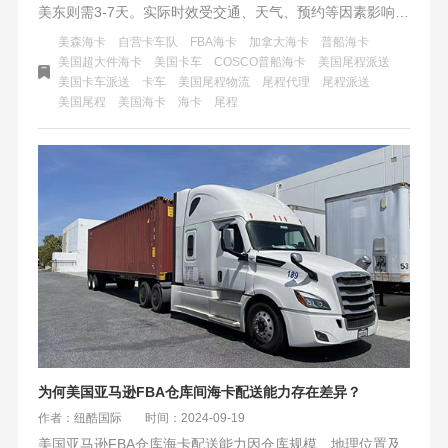
美东则需3-7天。实际时效受交通、天气、预约等因素影响，
季节性变化及货物特性也需考虑。选择合适的运输公司和灵
美森海卡
自营卡车队
FBA海卡
加拿大海卡
普船海卡
活应对物流动态是关键。
美国超大件海卡
美国卡车
COSCO普船海卡
美国尾程派送
美国卡车派送
卡车
美国尾程物流
尾程代理
尾程派送
美国尾程
美国海卡
海卡
尾程
为何美国亚马逊FBA仓库间海卡配送能力存在差异？
作者：纽酷国际
时间：2024-09-19
美国亚马逊FBA仓库海卡配送能力因仓库规模、地理位置及