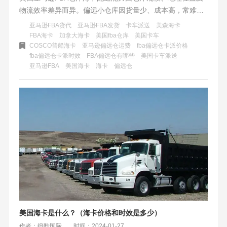
物流效率差异而异。偏远小仓库因货量少、成本高，常难以
支持海卡服务，影响时效。卖家需提前规划，备选多渠道物
亚马逊FBA货代
亚马逊FBA发货
卡车派送
美森海卡
流方案，并与服务商紧密沟通，优化库存管理，以应对不同
FBA海卡
加拿大海卡
美国fba仓库
美国卡车
COSCO普船海卡
亚马逊偏远仓运费
fba偏远仓卡派价格
仓库的物流挑战。
fba偏远仓卡派时效
FBA偏远仓有哪些
美国卡车派送
​亚马逊FBA
美国海卡
海卡
偏远仓
美国海卡是什么？（海卡价格和时效是多少）
作者：纽酷国际
时间：2024-01-27