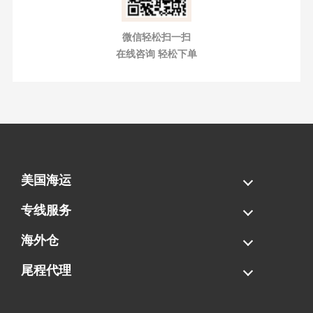
微信轻松扫一扫
在线咨询 轻松下单
美国海运
海运拼柜
海运整柜
美国海卡
加拿大海运
专线服务
FBA专线直送
超大件专线
AWD专线
电池专线
海外仓
一件代发
FBA中转
贴标换标
拆柜/存储
尾程代理
美国清关
港口提柜
卡车派送
美国DDP/DDU