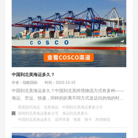
中国到北美海运多久？
作者：纽酷国际
时间：2022-12-15
中国到北美海运多久？中国到北美跨境物流方式有多种——
海运、空运、快递，同样的距离不同方式送达目的地的时间
和价格是不一样的。空运快递派送效率高，价格也高；海运
美国货代海运
北美海运
中国到北美海运要多少天
派送价格低，时间久。这里小编主要讲中国到北美海运多
深圳到北美海运要多少天
海运到北美多久
中国到北美海运多久
温哥华港
海派
海卡
跨境物流
久？大概的费用有什么区别？