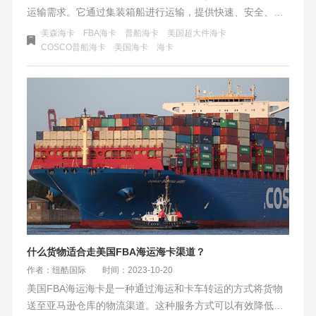
运输需求。它通过集装箱船进行运输，提供快速、安全、经
济的门到门服务。美国海卡流程包括托运、装船、海上运
美森海卡
FBA海卡
普船海卡
美国超大件海卡
输、卸货和配送等环节，整个过程由专业的物流公司负责。
COSCO普船海卡
美国海卡
海卡
相对于传统的海派运输方式，美国海卡具有运输成本更低、
运输效率更高、更环保等优势。美国海卡的运费根据货物的
体积、重量和目的地等因素计算，而时效则取决于运输距离
和天气等因素。
什么货物适合走美国FBA海运海卡渠道？
作者：纽酷国际
时间：2023-10-20
美国FBA海运海卡是一种通过海运和卡车转运的方式将货物
送至亚马逊仓库的物流渠道。这种服务方式可以有效降低卖