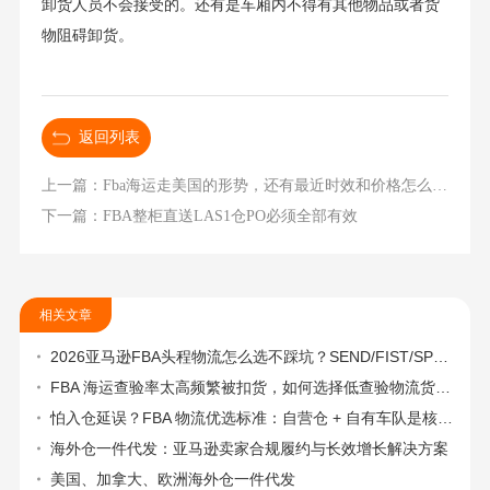
卸货人员不会接受的。还有是车厢内不得有其他物品或者货
物阻碍卸货。
返回列表
上一篇：Fba海运走美国的形势，还有最近时效和价格怎么样？
下一篇：FBA整柜直送LAS1仓PO必须全部有效
相关文章
2026亚马逊FBA头程物流怎么选不踩坑？SEND/FIST/SPN官方认证物流商，只有这家敢承诺“准达率第一”
FBA 海运查验率太高频繁被扣货，如何选择低查验物流货代？
怕入仓延误？FBA 物流优选标准：自营仓 + 自有车队是核心硬指标
海外仓一件代发：亚马逊卖家合规履约与长效增长解决方案
美国、加拿大、欧洲海外仓一件代发