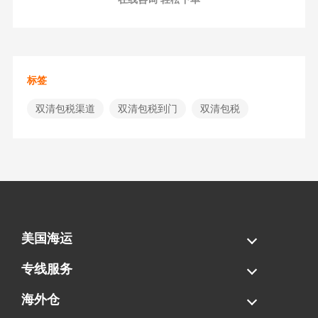
标签
双清包税渠道
双清包税到门
双清包税
美国海运
海运拼柜
海运整柜
美国海卡
加拿大海运
专线服务
FBA专线直送
超大件专线
AWD专线
电池专线
海外仓