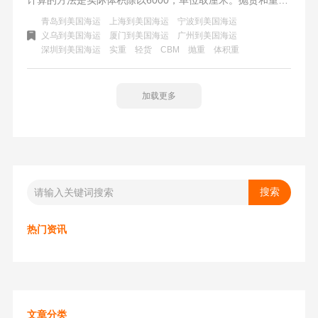
是怎么划分的？美国FBA海运中以每个CBM小于167公斤的
青岛到美国海运
上海到美国海运
宁波到美国海运
货物界定为抛货，运输价格用抛重计算。反之实重大于167
义乌到美国海运
厦门到美国海运
广州到美国海运
深圳到美国海运
实重
轻货
CBM
抛重
体积重
公斤/CBM的为重货，以实重计算运费。
加载更多
热门资讯
文章分类