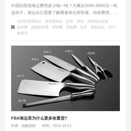
中国到美国海运费用多少钱一吨？大概在3000-8000元一吨
这样子。海运出口需要了解重量单位和常规、特殊费用。美
国海运费用复杂，轻货以体积重计算，重货有优惠，敏感货
深圳到美国海运
发美国海运
轻货
重货
美国海运价格
物审核流程更严格。特殊费用包括超期滞港费、返空费、超
超堆费
超期还柜费
滞港费
滞箱费
玩具
美国海运
CPC
敏感货
时费等。注意特殊附加费用和意外费用。
FBA海运里为什么要多收重货?
作者：纽酷国际
时间：2022-10-21