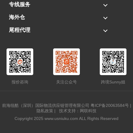
海运拼柜
海运整柜
美国海卡
加拿大海运
专线服务
FBA专线直送
超大件专线
AWD专线
电池专线
海外仓
一件代发
FBA中转
贴标换标
拆柜/存储
尾程代理
美国清关
港口提柜
卡车派送
美国DDP/DDU
报价咨询
关注公众号
跨境Sunny姐
前海纽酷（深圳）国际物流供应链管理有限公司
粤ICP备20063584号
|
隐私政策
|
技术支持：网联科技
Copyright 2025 www.usniuku.com ALL Rights Reserved