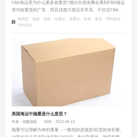
FBA海运里为什么要多收重货?偶尔在朋友圈会看到FBA海运
货代收重货的广告，而且优惠力度还非常高。不仅仅FBA海
运，FBA空运也很多货代在同行里收重货。这说明电商产品
电商货
抛货
泡货
泡重比
货重比
轻货
重货
​FBA海运
在行业里大部分都是偏向轻货（泡货）的。而在装柜的过程
FBA空运
中需要轻货重货搭配才能达到合理的配比。所以重货在电商
行业里是比较收欢迎的。
美国海运中抛重是什么意思？
作者：纽酷国际
时间：2022-06-15
抛重可以理解为体积重量，一般指的是抛货/轻货的体积重。
计算的方法是实际体积除以6000，单位取厘米。抛货和重货