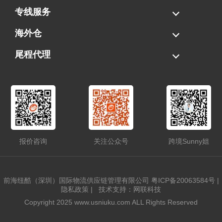
海运拼柜
海运整柜
美国海卡
加拿大海运
专线服务
FBA专线直送
超大件专线
AWD专线
电池专线
海外仓
一件代发
FBA中转
贴标换标
拆柜/存储
尾程代理
美国清关
港口提柜
卡车派送
美国DDP/DDU
报价咨询
关注公众号
跨境Sunny姐
前海纽酷（深圳）国际物流供应链管理有限公司
粤ICP备20063584号
|
隐私政策
|
技术支持：网联科技
Copyright 2025 www.usniuku.com ALL Rights Reserved