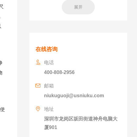
尺
展开
集
以
在线咨询
电话
净
400-808-2956
物
邮箱
niukuguoji@usniuku.com
地址
在使
深圳市龙岗区坂田街道神舟电脑大
厦901