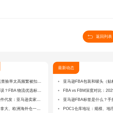
返回列表
最新动态
率太高频繁被扣货，如何选择低查验物流货代？
亚马逊FBA包装和唛头（贴标签）要求（2025最新详
 物流优选标准：自营仓 + 自有车队是核心硬指标
FBA vs FBM深度对比：2025年卖家该如何选择？（附决策流程
：亚马逊卖家合规履约与长效增长解决方案
亚马逊FBA标签是什么？手把手教你设置与避坑（附超全指
拿大、欧洲海外仓一件代发
POC1仓库地址：规模、地理与优势分