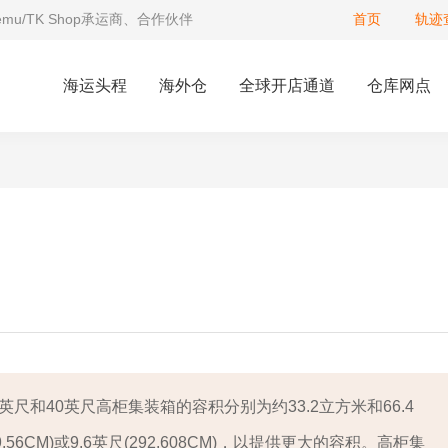
Temu/TK Shop承运商、合作伙伴
首页
轨迹
海运头程
海外仓
全球开店通道
仓库网点
尺和40英尺高柜集装箱的容积分别为约33.2立方米和66.4
6CM)或9.6英尺(292.608CM)，以提供更大的容积。高柜集