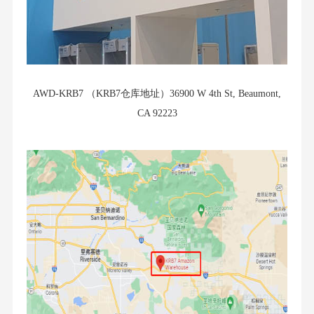
AWD-KRB7 （KRB7
仓库地址
）36900 W 4th St, Beaumont,
CA 92223