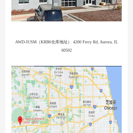
AWD-IUSM（KRB6
仓库地址
） 4200 Ferry Rd, Aurora, IL
60502