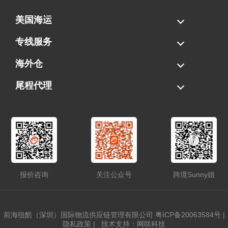
美国海运
海运拼柜
海运整柜
美国海卡
加拿大海运
专线服务
FBA专线直送
超大件专线
AWD专线
电池专线
海外仓
一件代发
FBA中转
贴标换标
拆柜/存储
尾程代理
美国清关
港口提柜
卡车派送
美国DDP/DDU
报价咨询
关注公众号
跨境Sunny姐
前海纽酷（深圳）国际物流供应链管理有限公司
粤ICP备20063584号
|
隐私政策
|
技术支持：网联科技