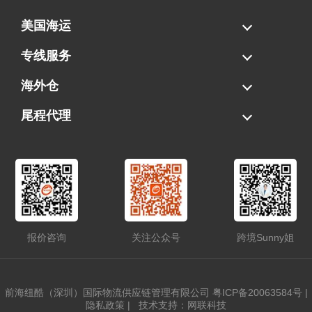
美国海运
海运拼柜
海运整柜
美国海卡
加拿大海运
专线服务
FBA专线直送
超大件专线
AWD专线
电池专线
海外仓
一件代发
FBA中转
贴标换标
拆柜/存储
尾程代理
美国清关
港口提柜
卡车派送
美国DDP/DDU
报价咨询
关注公众号
跨境Sunny姐
前海纽酷（深圳）国际物流供应链管理有限公司
粤ICP备20063584号
|
隐私政策
|
技术支持：网联科技