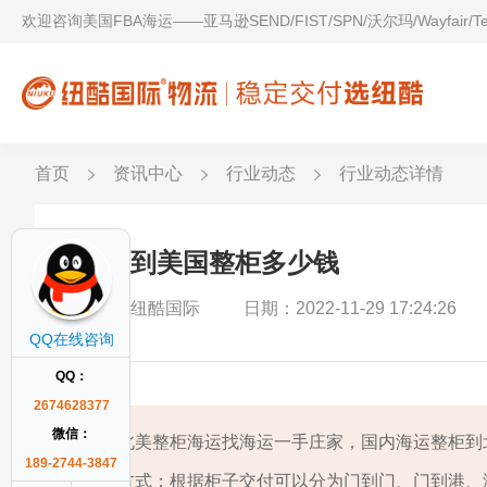
欢迎咨询美国FBA海运——亚马逊SEND/FIST/SPN/沃尔玛/Wayfair/
首页
资讯中心
行业动态
行业动态详情
海运到美国整柜多少钱
作者：纽酷国际
日期：2022-11-29 17:24:26
QQ在线咨询
QQ：
2674628377
微信：
北美整柜海运找海运一手庄家，国内海运整柜到北美海
189-2744-3847
方式；根据柜子交付可以分为门到门、门到港、