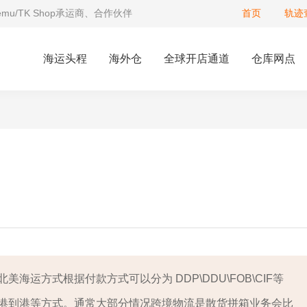
Temu/TK Shop承运商、合作伙伴
首页
轨迹
海运头程
海外仓
全球开店通道
仓库网点
运方式根据付款方式可以分为 DDP\DDU\FOB\CIF等
港到港等方式。通常大部分情况跨境物流是散货拼箱业务会比