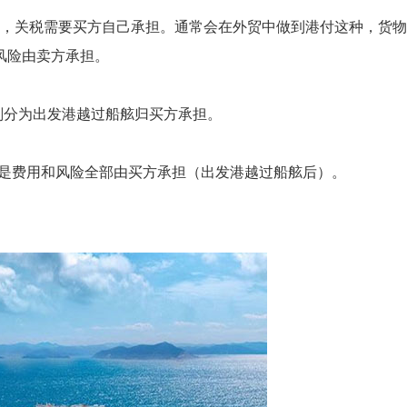
部分，关税需要买方自己承担。通常会在外贸中做到港付这种，货
风险由卖方承担。
险划分为出发港越过船舷归买方承担。
，但是费用和风险全部由买方承担（出发港越过船舷后）。